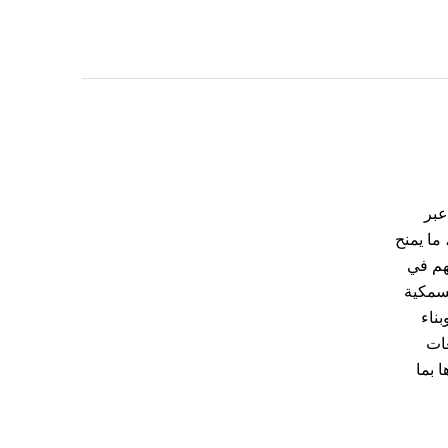
عبر
ما يمنح
هم في
لسمكية
بناء
عات
 بما