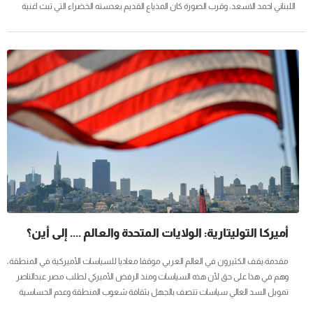
اللبناني احمد الاسعد، وقرب الصورة كان المذياع القديم بعدسته الخضراء التي تبث اغنية
حماسية ما زال يذكرها، تقول " دع سمائي فسمائي مشرقة / دع قنالي فمياهي مغرقة /
واترك الارض فأرضي صاعقة " .. لم يكن يفهم المعنى، ابن السابعة تقريبا، وكيف له ان
يعرف معنى قنالي التي صارت مع الوقت قناة السويس .. وما ان انتهت الاغنية حتى خرج
المذيع ليتحدث عن هذه الايام التاريخية التي تمر بها مصر، ثم ينهي كلامه بالقول بأن...
أميركا التوليتارية: الولايات المتحدة والعالم .... إلى أين؟
مقدمة:يقف الكثيرون في العالم العربي موقفا معاديا للسياسات الأميركية في المنطقة،
وهم في هذا على حق لأن هذه السياسات ومنذ الرفض الأميركي لطلب مصر عبدالناصر
تمويل السد العالي سياسات تتصف بالجهل بثقافة شعوب المنطقة وعدم الحساسية
لأمانيها المشروعة مع التأييد الأعمى لسياسات إسرائيل العدوانية وأطماعها في الأراضي