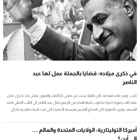
في ذكرى ميلاده: قضايا بالجملة عمل لها عبد
الناصر
كتب ـ زهير ماجد:مقدمة: كان طفلا يبحث عن معنى للكلمات والصور، فعلى احد جدران محل
عمه كانت صورة كبيرة مكتوب عليها اهداء من الزعيم جمال عبد الناصر الى النائب اللبناني احمد
الاسعد، وقرب الصورة كان المذياع القديم بعدسته الخضراء التي تبث اغنية حماسية ما زال
يذكرها، تقول " دع سمائي فسمائي مشرقة / دع قنالي فمياهي مغرقة / واترك الارض فأرضي
صاعقة " .. لم يكن يفهم المعنى، ابن السابعة تقريبا، وكيف له ان يعرف معنى قنالي التي صارت
أميركا التوليتارية: الولايات المتحدة والعالم ....
مع الوقت قناة السويس .....
إلى أين؟