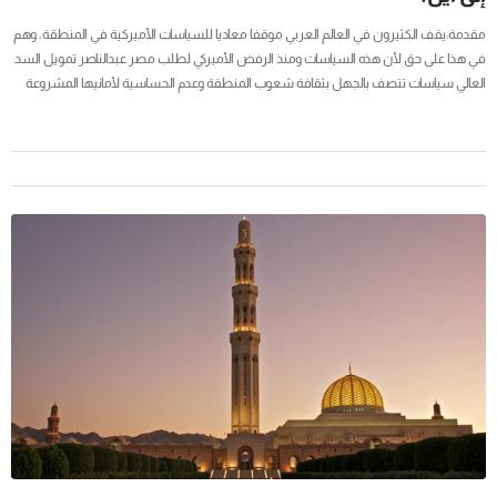
مقدمة:يقف الكثيرون في العالم العربي موقفا معاديا للسياسات الأميركية في المنطقة، وهم
في هذا على حق لأن هذه السياسات ومنذ الرفض الأميركي لطلب مصر عبدالناصر تمويل السد
العالي سياسات تتصف بالجهل بثقافة شعوب المنطقة وعدم الحساسية لأمانيها المشروعة
مع التأييد الأعمى لسياسات إسرائيل العدوانية وأطماعها في الأراضي العربية.ـــــــــيعتقد ميشال
بوجنون موردان مؤلف كتاب أميركا التوليتارية: الولايات المتحدة والعالم....إلى أين؟ أن الولايات...