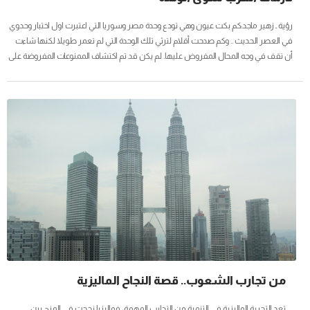
رؤية ـ زهير ماجد:كم بكت عيون وهي تودع وحدة مصر وسوريا التي اعتبرت اول اختبار وحدوي
في العصر الحديث .. وكم صدحت أقلام لترثي تلك الوحدة التي لم تعمر طويلا لكنها شاءت
أن تقف في وجه المحال المفروض عليها. لم يكن قد تم اكتشاف الممنوعات المفروضة على
العرب وخصوصا الوحدة، والاستقلال الكامل الناجز وعدم التبعية وكذلك القدرة الذاتية في
الانتاج الوطني، احيانا تكتشف الفكرة بعد تنفيذها، ولذلك حوربت الوحدة منذ قيامها، شعرت
اسرائيل أولا بأنها امام خطر حقيقي يلتف عليها من الشمال والجنوب وربما من اماكن اخرى
لاحقة، وشعرت الولايات المتحدة ان مصر وسوريا سلكتا...
من تجارب الشعوب.. قصة النجاح الماليزية
تعد التجربة الماليزية في التنمية من التجارب المهمة، فماليزيا نجحت في المزج بين