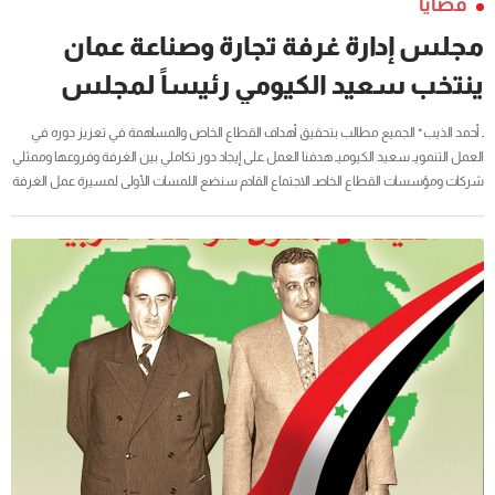
قضايا
مجلس إدارة غرفة تجارة وصناعة عمان
ينتخب سعيد الكيومي رئيساً لمجلس
الإدارة
ـ أحمد الذيب* الجميع مطالب بتحقيق أهداف القطاع الخاص والمساهمة في تعزيز دوره في
العمل التنمويـ سعيد الكيوميـ هدفنا العمل على إيجاد دور تكاملي بين الغرفة وفروعها وممثلي
شركات ومؤسسات القطاع الخاصـ الاجتماع القادم سنضع اللمسات الأولى لمسيرة عمل الغرفة
خلال المرحلة القادمة والمؤسسات الصغيرة والمتوسطة في مقدمة اهتماماتناـ خليل الخنجيـ
ارتفاع استثمارات الغرفة من 5 ملايين ريال عماني في 2007 إلى 25 مليون ريالكتب : يوسف
الحبسيأعلن سعادة المهندس أحمد بن حسن الذيب وكيل وزارة التجارة والصناعة للتجارة
والصناعة رئيس لجنة الإشراف على انتخابات الغرفة عن...