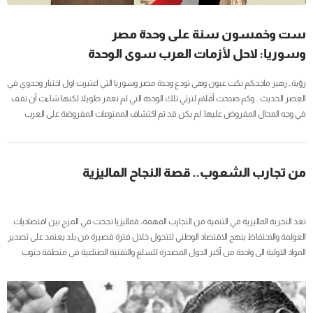
ست وخمسون سنة على وحدة مصر
وسوريا: لاحل لأزمات العرب سوى الوحدة
رؤية ـ زهير ماجد:كم بكت عيون وهي تودع وحدة مصر وسوريا التي اعتبرت اول اختبار وحدوي في
العصر الحديث .. وكم صدحت أقلام لترثي تلك الوحدة التي لم تعمر طويلا لكنها شاءت أن تقف
في وجه المحال المفروض عليها. لم يكن قد تم اكتشاف الممنوعات المفروضة على العرب
وخصوصا الوحدة، والاستقلال الكامل الناجز وعدم التبعية وكذلك القدرة الذاتية في الانتاج الوطني،
احيانا تكتشف الفكرة بعد تنفيذها، ولذلك حوربت الوحدة منذ قيامها، شعرت اسرائيل أولا بأنها
امام خطر...
من تجارب الشعوب.. قصة النجاح الماليزية
تعد التجربة الماليزية في التنمية من التجارب المهمة، فماليزيا نجحت في المزج بين اقتصاديات
العولمة والاحتفاظ بنهج الاقتصاد الوطني لتتحول خلال فترة قصيرة من بلد يعتمد على تصدير
المواد الاولية الى واحدة من أكبر الدول المصدرة للسلع والتقنية الصناعية في منطقة جنوب
شرقي آسيا.ـــــــــــماليزيا الجغرافيا والتاريخ:ماليزيا دولة إسلامية تقع في الجزء الجنوب الشرقي
من قارة آسيا وتطل على بحر الصين الجنوبي من جهة الشمال،تبلغ مساحتها 329758 كم...