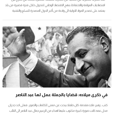
اقتصاديات العولمة والاحتفاظ بنهج الاقتصاد الوطني لتتحول خلال فترة قصيرة من بلد
يعتمد على تصدير المواد الاولية الى واحدة من أكبر الدول المصدرة للسلع والتقنية
الصناعية في منطقة جنوب شرقي آسيا.ـــــــــــماليزيا الجغرافيا والتاريخ:ماليزيا دولة إسلامية
تقع في الجزء الجنوب الشرقي من قارة آسيا وتطل على بحر الصين الجنوبي من جهة
الشمال،تبلغ مساحتها 329758 كم ويحدها من الجنوب إندونيسيا وتايلاند وبحر الصين
الجنوبي من الشمال. ويتألف اتحاد ماليزيا من ماليزيا الغربية التي...
في ذكرى ميلاده: قضايا بالجملة عمل لها عبد الناصر
كتب ـ زهير ماجد:مقدمة: كان طفلا يبحث عن معنى للكلمات والصور، فعلى احد جدران
محل عمه كانت صورة كبيرة مكتوب عليها اهداء من الزعيم جمال عبد الناصر الى النائب