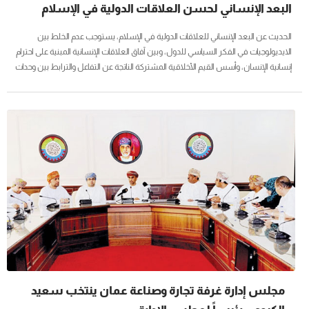
البعد الإنساني لحسن العلاقات الدولية في الإسلام
الحديث عن البعد الإنساني للعلاقات الدولية في الإسلام، يستوجب عدم الخلط بين
الايديولوجيات في الفكر السياسي للدول، وبين آفاق العلاقات الإنسانية المبنية على احترام
إنسانية الإنسان، وأسس القيم الأخلاقية المشتركة الناتجة عن التفاعل والترابط بين وحدات
المجتمع الدولي. ضمن المشهد السياسي العالمي، يشهد العالم الإسلامي اليوم اتجاهات
تحاول رسم ملامح ظواهر التشدد الديني في الإسلام، وهندسة صور نمطية حافلة على
المستوى العالمي بالصراع المفتعل الذي بلغ حد الهوس من(الإسلاموفوبيا) فهل هذه
الصور النمطية المروجة قادرة على صياغة مستقبل آمن، يعزز قيم السلم...
مجلس إدارة غرفة تجارة وصناعة عمان ينتخب سعيد