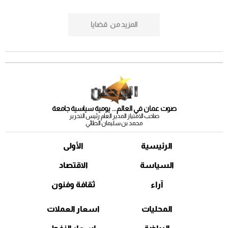
العربية.ـــــــــيعتقد ميشال بوجنون موردان مؤلف كتاب أميركا التوليتارية: الولايات المتحدة
والعالم....إلى أين؟ أن الولايات المتحدة قوة احتوائية تريد امتلاك مجمل مكونات الكيان الذي
المزيد من
قضايا
تعيش فيه، وهي أي الولايات المتحدة مدفوعة بهاجس السيطرة...
صوت عمان في العالم... يومية سياسية جامعة
صاحب الامتياز المدير العام رئيس التحرير
محمد بن سليمان الطائي
الرئيسية
الأولى
السياسة
الاقتصاد
آراء
ثقافة وفنون
المحليات
اسعار العملات