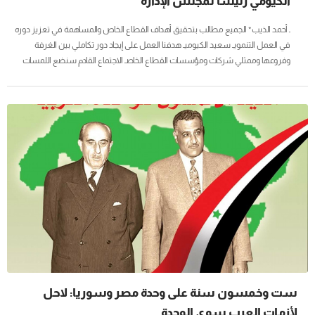
الكيومي رئيساً لمجلس الإدارة
ـ أحمد الذيب* الجميع مطالب بتحقيق أهداف القطاع الخاص والمساهمة في تعزيز دوره
في العمل التنمويـ سعيد الكيوميـ هدفنا العمل على إيجاد دور تكاملي بين الغرفة
وفروعها وممثلي شركات ومؤسسات القطاع الخاصـ الاجتماع القادم سنضع اللمسات
الأولى لمسيرة عمل الغرفة خلال المرحلة القادمة والمؤسسات الصغيرة والمتوسطة في
مقدمة اهتماماتناـ خليل الخنجيـ ارتفاع استثمارات الغرفة من 5 ملايين ريال عماني في
2007 إلى 25 مليون ريالكتب : يوسف الحبسيأعلن سعادة المهندس أحمد بن حسن الذيب
وكيل وزارة التجارة والصناعة للتجارة والصناعة رئيس لجنة الإشراف على انتخابات الغرفة
عن...
ست وخمسون سنة على وحدة مصر وسوريا: لاحل
لأزمات العرب سوى الوحدة