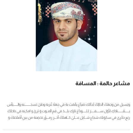
محتوى رقمي إبداعي يخاطب لغة العصر، وشهدت الحلقات مشاركة 105 مستفيدين. يأتي
تنظيم السلسلة، والتي تُعد الأول من...
مشاعر حالمة : المسافة
ويْسيلِ منْ وجهَكَ الْحالِكْ لَحاْلك ضياْعْ يمَّمْتَ بهْ في جِهَةْ غُربة وطنْ تسجــــــــــنه والـــــــيأس
يـــــــقْــــــــتادَكِ لْأوّل ســــــفـــــرْ لـلــــــوداْعْ تارك بلــــدْ في فَمِ الْمــوت وْ ثرىْ و امكـِنه في داخلكْ
ربْعِ ذكْرى في سكوْتك شجاع شـــايل عــــلىْ كـــاهلكْ آخـــر رمــــقْ تحْضِنهْ من بينِ أضْلاعَكَ وْ
تعـــــــــصر دفاْ للجـــــياْعْ كـــــــن الوفاْ في ضلوْعك يسكنكْ.. تسكــــــــــــنهْ من...