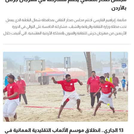
بالأردن
متابعة ـ إبراهيم الفارسي: اختتم مجلس صحار الثقافي بمحافظة شمال الباطنة الذي يعمل
تحت مظلة وزارة الثقافة والرياضة والشباب، مشاركته الخامسة على التوالي في الدورة
الأربعين من مهرجان جرش للثقافة والفنون بالمملكة الأردنية الهاشمية، التي أقيمت خلال
الفترة من 22 يوليو إلى 3 أغسطس 2026م، بمشاركة أكثر من 30 دولة، ومثّل المجلس
سلطنة عُمان في جناح السفارات، مُقدِّمًا صورة متكاملة عن الموروث الحضاري والثقافي
العُماني. وشهد الجناح إقبالًا مميزًا من زوار المهرجان، الذين أبدوا اهتمامًا خاصًا بالضيافة
العُمانية والمجلس العُماني وما يقدمه من تعريف بالعادات...
13 الجاري.. انطلاق موسم الألعاب التقليدية العمانية فـي