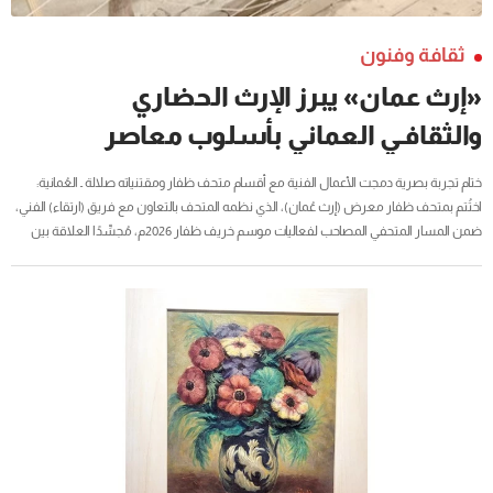
ثقافة وفنون
«إرث عمان» يبرز الإرث الحضاري
والثقافـي العماني بأسلوب معاصر
ختام تجربة بصرية دمجت الأعمال الفنية مع أقسام متحف ظفار ومقتنياته صلالة ـ العُمانية:
اختُتم بمتحف ظفار معرض (إرث عُمان)، الذي نظمه المتحف بالتعاون مع فريق (ارتقاء) الفني،
ضمن المسار المتحفي المصاحب لفعاليات موسم خريف ظفار 2026م، مُجسِّدًا العلاقة بين
الفن التشكيلي والموروث الحضاري، في تجربة عرض متحفية مبتكرة. وأوضح حارث بن محمد
الغساني عضو مجلس إدارة متحف ظفار، بأن المعرض جاء في إطار اهتمام المتحف بتعزيز
الوعي بالهوية الوطنية، وربط الفن التشكيلي بالمقتنيات التاريخية، من خلال تقديم تجربة
بصرية دمجت الأعمال الفنية مع أقسام المتحف ومقتنياته،...