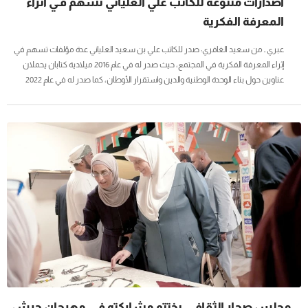
اصدارات متنوعة للكاتب علي العلياني تسهم فـي اثراء
المعرفة الفكرية
عبري ـ من سعيد الغافري: صدر للكاتب علي بن سعيد العلياني عدة مؤلفات تسهم في
إثراء المعرفة الفكرية في المجتمع، حيث صدر له في عام 2016 ميلادية كتابان يحملان
عناوين حول بناء الوحدة الوطنية والدين واستقرار الأوطان، كما صدر له في عام 2022
ميلادية كتاب تحت عنوان:(القدوة في عالم الأضواء والشهرة)، بينما صدر له في مطلع هذا
العام كتابان أُخريان حملت عنوان:(النظافة أكسير الحياة السعيدة)، حيث يتناول الكاتب فيه
مفهوم النظافة باعتبارها عنوانًا شاملًا يطول جميع مناحي الحياة، أما الاصدار الآخر فيحمل
عنوان:(الاشاعة) والذي يتناول هذه الظاهرة باعتبارها خطرًا...
مجلس صحار الثقافـي يختتم مشاركته فـي مهرجان جرش