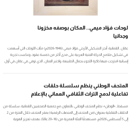
لوحات فؤاد ميمي.. المكان بوصفه مخزونا
وجدانيا
عمّان ـ العُمانية: أنجز التشكيلي الأردني فؤاد ميمي (1946-2026م) مئات اللوحات التي أسهمت
في تشكيل ملامح الحركة الفنية العربية على مدى أكثر من خمسة عقود، وعكست تجربة
إنسانية امتزجت فيها ذاكرة اللجوء بجمال الطبيعة، واختبر الفنان ـ الذي توفي في عمّان في أول
أغسطس الجاري ـ تجربة التهجير بعد النكبة (1948)م، قبل أن تستقر أسرته في الأردن،
وأصبحت تلك التجربة جزءًا أصيلًا من رؤيته الفنية، لذا حملت لوحاته على الدوام إحساسًا بالحنين
إلى المكان الأول،...
المتحف الوطني ينظم سلسلة حلقات
تفاعلية لدمج التراث الثقافـي العماني بالإعلام
الرقمي
مسقط ـ «الوطن»: نظم المتحف الوطني، بالتعاون مع جمعية الصحفيين العُمانية، سلسلة من
الحلقات التفاعلية بعنوان:(من المتحف إلى المنصات الرقمية) بمقر المتحف خلال الفترة من 2
إلى 5 أغسطس 2026م، مستهدفًا الفئة العمرية من (16–20 عامًا)، بهدف تعزيز الهوية
الوطنية لدى الشباب وتمكينهم من أدوات الإعلام الحديث لتحويل التراث الثقافي العُماني إلى