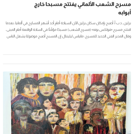
مسرح الشعب الألماني يفتتح مسبحا خارج
أبوابه
برلين ـ د ب أ: أصبح بإمكان سكان برلين الآن السباحة أمام أحد أشهر المسارح في ألمانيا، بعدما
افتتح مسرح «فولكس بونه» (مسرح الشعب) مسبحًا مؤقّتًا في الساحة الواقعة أمام المبنى،
وقال المدير الفني الجديد للمسرح، ماتياس ليلينتال: إن المسبح أصبح موضوعًا يشغل الناس
في العاصمة الألمانية، وأضاف لوكالة الأنباء الألمانية (د ب أ) مبالغًا قليلًا: «خلال الأسبوعين
الماضيين، لم تتحدث المدينة عن شيء آخر سوى ما إذا كان هذا المسبح فكرة رائعة أم غبية
تماما»،...