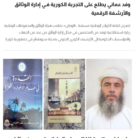
وفد عماني يطلع على التجربة الكورية فـي إدارة الوثائق
والأرشفة الرقمية
لتعزيز كفاءة الكوادر الوطنية مسقط ـ «الوطن»: نظمت هيئة الوثائق والمحفوظات الوطنية
زيارة استطلاعية لوفد من المختصين في مجال إدارة الوثائق من عدد من الجهات
والمؤسسات الحكومية إلى الأرشيف الكوري الجنوبي بمدينة سيونغنام في جمهورية كوريا
الجنوبية، وذلك خلال الفترة من 3 إلى 7 أغسطس الجاري، في إطار جهود الهيئة لتعزيز
التعاون الدولي وتبادل الخبرات في مجالات إدارة الوثائق والأرشفة الرقمية، وتهدف الزيارة إلى
الاطلاع على التجربة الكورية الجنوبية في إدارة الوثائق والمحفوظات، والاستفادة من أفضل
الممارسات والتقنيات الحديثة، بما يسهم في تطوير منظومة...