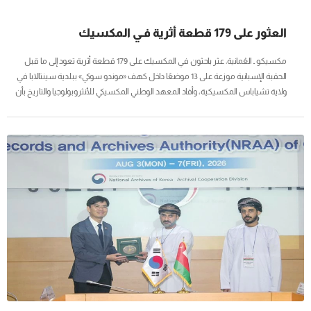
العثور على 179 قطعة أثرية فـي المكسيك
مكسيكو ـ العُمانية: عثر باحثون في المكسيك على 179 قطعة أثرية تعود إلى ما قبل
الحقبة الإسبانية موزعة على 13 موضعًا داخل كهف «موندو سوكي» ببلدية سينتالابا في
ولاية تشياباس المكسيكية، وأفاد المعهد الوطني المكسيكي للأنثروبولوجيا والتاريخ بأن
الاكتشاف جاء بعد بلاغ تقدم به مرشد سياحي محلي، قبل أن يباشر خبراء المؤسسة أبحاثًا
ميدانية بين شهري فبراير ويونيو الماضيين، وسجّل الباحثون داخل الكهف مباخر وأوعية
وجرارًا خزفية تعود وفق تقديرات أولية إلى الفترة الكلاسيكية (600-900 ميلادية) وتحمل
زخارف تمثل النمر الأميركي والبوم والثعبان وهي رموز مرتبطة بمعتقدات...