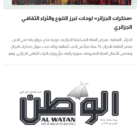
«مذكرات الجزائر» لوحات تبرز التنوع والثراء الثقافـي
الجزائري
الجزائر ـ العُمانية : تعرض الفنانة التشكيلية الجزائرية، حورية مناع، برواق باية محي الدين
بقصر الثقافة بالجزائر، 70 عملاً فنيًّا من أحدث أعمالها، وذلك تحت عنوان مذكرات الجزائر،
وتعكس الأعمال الفنيّة المعروضة، بصورة رائعة، تنوُّع وثراء التراث الثقافي الجزائري، وهو
الأمر الذي أشارت إليه هذه الفنانة، على هامش المعرض، بقولها: إن هذه الأعمال التي
أعرضها مستوحاة من التراث الثقافي للجزائر، وهي دعوة للزائر إلى رحلة استكشافية تحيي
التقاليد العريقة، وبُعد هوية جزائر موحدة. ومن أبرز الأعمال التي يضمُّها المعرض، تلك التي
تحمل عناوين مدن الجزائر...