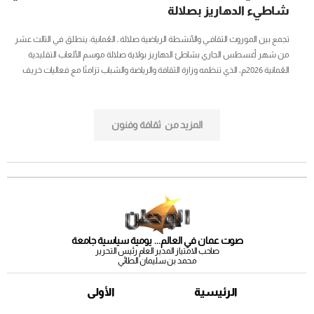
شاطيء الدهاريز بصلالة
تجمع بين الموروث الثقافـي والأنشطة الرياضية صلالة ـ العُمانية: ينطلق في الثالث عشر
من شهر أغسطس الجاري بشاطئ الدهاريز بولاية صلالة موسم الألعاب التقليدية
العُمانية 2026م، الذي تنظمه وزارة الثقافة والرياضة والشباب تزامنًا مع فعاليات خريف
ظفار 2026م ويستمر لمدة 3 أيام، وتهدف الفعالية إلى نشر الوعي الثقافي والرياضي من
خلال تعريف الزوار بالإرث الحضاري العُماني المتمثل في الألعاب والرياضات التقليدية،
وتنشيط المجتمعات المحلية عبر إقامة أنشطة تفاعلية تسهم في الحفاظ على هذه
المزيد من
ثقافة وفنون
الألعاب ومفاهيمها وطرق ممارستها، ودعم القطاع السياحي من خلال تقديم فعالية...
صوت عمان في العالم... يومية سياسية جامعة
صاحب الامتياز المدير العام رئيس التحرير
محمد بن سليمان الطائي
الرئيسية
الأولى