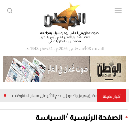
صوت عمان في العالم... يومية سياسية جامعة
صاحب الامتياز المدير العام رئيس التحرير
محمد بن سليمان الطائي
السبت 08 أغسطس 2026 م - 24 صفر 1448 هـ
ت على السفن في مضيق هرمز وتدعو إلى عدم التأثير على مسار المفاوضات
13.3 مليون ريال ع
أخبار عاجلة
/
الصفحة الرئيسية
السياسة