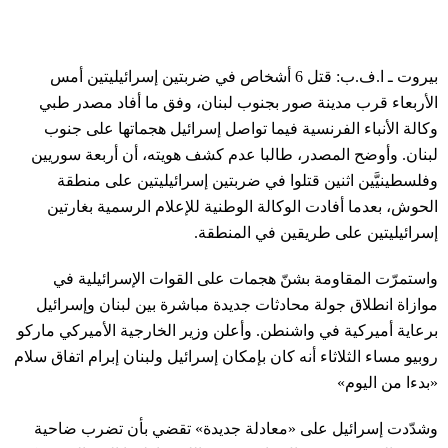
بيروت ـ ا.ف.ب: قتل 6 أشخاص في ضربتين إسرائيليتين أمس
الأربعاء قرب مدينة صور بجنوب لبنان، وفق ما أفاد مصدر طبي
وكالة الأنباء الفرنسية فيما تواصل إسرائيل هجماتها على جنوب
لبنان. وأوضح المصدر، طالبا عدم كشف هويته، أن أربعة سوريين
وفلسطينيَّين اثنين قتلوا في ضربتين إسرائيليتين على منطقة
الحوش، بعدما أفادت الوكالة الوطنية للإعلام الرسمية بغارتين
إسرائيليتين على طريقين في المنطقة.
واستمرّت المقاومة بشنّ هجمات على القوات الإسرائيلية في
موازاة انطلاق جولة محادثات جديدة مباشرة بين لبنان وإسرائيل
برعاية أميركية في واشنطن. وأعلن وزير الخارجية الأميركي ماركو
روبيو مساء الثلاثاء أنه كان بإمكان إسرائيل ولبنان إبرام اتفاق سلام
«بدءا من اليوم»
وشدّدت إسرائيل على «معادلة جديدة» تقضي بأن تضرب ضاحية