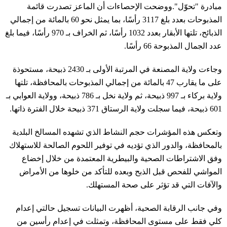
مبادرة "تحوّل".ووضحت الإحصاءات أن الماعز تصدرت قائمة
المذبوحات بعدد بلغ 3117 رأسًا، بما يمثل نحو 60 بالمائة من إجمالي
الذبائح، تلتها الأبقار بعدد 1032 رأسًا، ثم الخراف بـ 970 رأسًا، فيما بلغ
عدد الجمال المذبوحة 66 رأسًا.
وجاءت ولاية المصنعة في المرتبة الأولى بـ 2430 ذبيحة، مستحوذة
على ما يقارب 47 بالمائة من إجمالي المذبوحات بالمحافظة، تلتها
ولاية بركاء بـ 997 ذبيحة، ثم ولاية نخل بـ 786 ذبيحة، وولاية العوابي بـ
601 ذبيحة، فيما سجلت ولاية الرستاق 371 ذبيحة خلال الفترة ذاتها.
وتعكس هذه المؤشرات حجم النشاط الذي تشهده المسالخ البلدية
بالمحافظة، والدور الذي تؤديه في توفير اللحوم الصالحة للاستهلاك
وفق الاشتراطات الصحية والبيطرية المعتمدة من خلال إخضاع
المواشي للفحص قبل الذبح وبعده للتأكد من خلوها من الأمراض
والآفات التي قد تؤثر على صحة المستهلك.
وفي جانب الرقابة الصحية، أظهرت البيانات تسجيل حالتي إعدام
كلي فقط على مستوى المحافظة، وتمثلت في إعدام رأسين من