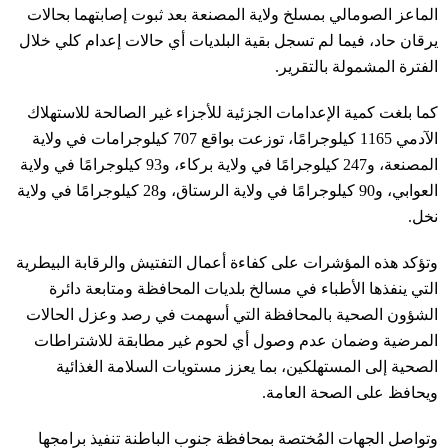
الماعز الصومالي بمسلخ ولاية المصنعة بعد ثبوت إصابتهما بحالات
يرقان حاد، فيما لم تسجل بقية البلديات أي حالات إعدام كلي خلال
الفترة المشمولة بالتقرير.
كما بلغت كمية الإعدامات الجزئية للأجزاء غير الصالحة للاستهلاك
الآدمي 1165 كيلوجرامًا، توزعت بواقع 707 كيلوجرامات في ولاية
المصنعة، و247 كيلوجرامًا في ولاية بركاء، و93 كيلوجرامًا في ولاية
العوابي، و90 كيلوجرامًا في ولاية الرستاق، و28 كيلوجرامًا في ولاية
نخل.
وتؤكد هذه المؤشرات على كفاءة أعمال التفتيش والرقابة البيطرية
التي ينفذها الأطباء في مسالخ بلديات المحافظة ومتابعة دائرة
الشؤون الصحية بالمحافظة التي أسهمت في رصد وعزل الحالات
المرضية وضمان عدم وصول أي لحوم غير مطابقة للاشتراطات
الصحية إلى المستهلكين، بما يعزز مستويات السلامة الغذائية
ويحافظ على الصحة العامة.
وتواصل الجهات المُختصة بمحافظة جنوب الباطنة تنفيذ برامجها