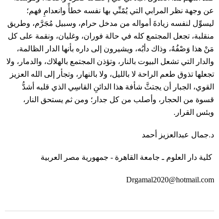
عن وجهة نظر المرابي التي يُمًنِّي بها نفسه خطأً وانعدامِ فهم؛
ليسوِّل لنفسه زيادةَ أمواله من مدخل حرام، وسبيل مُجَرَّم، وطريق
منقلبة، تجعل المجتمع كله في حالة فوران، وغليان، ونقمة على كل
مَنْ هذا وَصْفُهُ، وذاك دأبُه، ويشيرون إلى داره بأنها الدار الظالمة،
والدار التي تشعل البيوت بالنار، وتؤذن المجتمع بالهلاك، والدمار، ولا
تجعلها تذوق طعم الراحة لا بالليل، ولا بالنهار، وتجأر إلى الله العزيز
القوي، الجبار أن يجتثَّ شأفة هذا الدائنِ القاسِي الذي قلبه أشدُّ
قسوة من الحجار، وأصلب من كل جدار؛ ومن ثم يستحق النار،
وبئس القرار.
د.جمال عبدالعزيز أحمد
كلية دار العلوم ـ جامعة القاهرة - جمهورية مصر العربية
Drgamal2020@hotmail.com