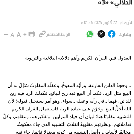
الدلالي» «3»
الأربعاء - 22 أكتوبر 2025 01:26 م
يشارك
الرابط المختصر
العدول فـي القرآن الكريم وأهم دلالاته البلاغية والتربوية
.. وحجةُ الدائن الفارغة، ورأيُه المعوَجُّ، وعقلُه المقلوبُ سَوَّلَ له أن
البيع مثل الربا، فكما أن البيع فيه ربح للبائع، فكذلك الربا فيه ربح
للدائن، فهما ـ في رأيه وعقله ـ سواء، وهو أمر يستحيل قبوله؛ لأن
الله أَحَلَّ البيع، وحَرَّم على عباده الربا، فاستعمال القرآن الكريم
للتشبيه مقلوبًا هنا؛ لبيان أن حياة المرابين، وتفكيرهم، وعقلهم، وكلَّ
تعاملاتهم، ونظرتَهم مقلوبةٌ انقلابَ التشبيه الذي جاء معكوسُا
مخالفًا لأساس، وأصل التشبيه من كونه معتدلا قائما، جاء فيه