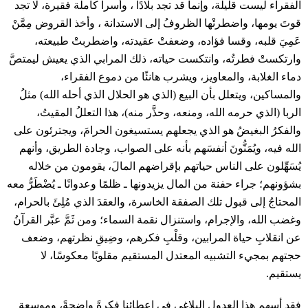
الفقراء ليست قليلة، وإنما قد تجد بلادًا ، وأسرا كاملة فقيرة، لا تجد
قوتَ يومها، واضطرتْها الظروفُ إلى الاستدانة ، وأخذ القروض مِمَّنْ
عَمِيَ قلبه، وقسا فؤاده، وضعفتْ عقيدته، واضطربتْ طبيعته،
وارتكستْ فطرتُه، وانتكست حياته، ذلك المرابي الذي يعيش ليمتصَّ
دماء الغلابة، والمعاويز، ويشرب هانئًا من دموع الفقراء،
والمساكين، ويتعلل بأن البيع (الذي هو الحلال الذي أحله الله) مثلُ
الربا (الذي حرمه الله، ومنعه، وحذَّر منه)، هذا التعللُ المقيتُ،
والفكرُ البغيضُ هو الذي يجعلهم يستسيغون الحرامَ، ويجترئون على
الله فيه، ويُمَنُّونَ أنفسَهم بأنه على الصواب، وجادة الطريق، وأنهم
يُسَهِّلون على الناس حياتهم بإقراضهم المالَ، يقومون من خلاله
بشؤونهم؛ جراء حفنة من المال يزيدونها ـ ظلمًا وعدوانًا ـ يُضْطَرُّ معه
المحتاجُ إلى قبول تلك الصفقة الخاسرة، والعقدَ الذي مُلِئَ بالحرام،
وغضب الله، والإجرام، واستنزال نقمة السماء؛ ومن ثَمَّ عبَّر القرآنُ
عن انقلابِ حياة المرابين، وقلْبِ فكرهم، وضِيقِ نظرتهم، وضعف
حجتهم بمجيء التشبيه المعتدل المستقيم مقلوبًا معكوسًا، لا
يستقيم.
فقد أسهم هذا العدول البلاغي في إعطائنا فكرةً واضحةً، وموسعة