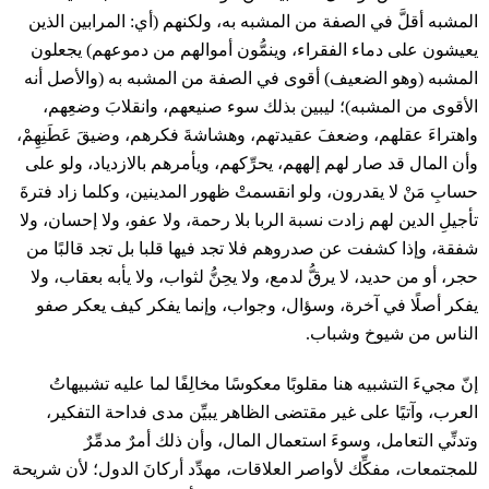
المشبه أقلَّ في الصفة من المشبه به، ولكنهم (أي: المرابين الذين
يعيشون على دماء الفقراء، وينمُّون أموالهم من دموعهم) يجعلون
المشبه (وهو الضعيف) أقوى في الصفة من المشبه به (والأصل أنه
الأقوى من المشبه)؛ ليبين بذلك سوء صنيعهم، وانقلابَ وضعِهم،
واهتراءَ عقلهم، وضعفَ عقيدتهم، وهشاشةَ فكرهم، وضيقَ عَطَنِهِمْ،
وأن المال قد صار لهم إلههم، يحرِّكهم، ويأمرهم بالازدياد، ولو على
حسابِ مَنْ لا يقدرون، ولو انقسمتْ ظهور المدينين، وكلما زاد فترةَ
تأجيلِ الدين لهم زادت نسبة الربا بلا رحمة، ولا عفو، ولا إحسان، ولا
شفقة، وإذا كشفت عن صدروهم فلا تجد فيها قلبا بل تجد قالبًا من
حجر، أو من حديد، لا يرقُّ لدمع، ولا يحِنُّ لثواب، ولا يأبه بعقاب، ولا
يفكر أصلًا في آخرة، وسؤال، وجواب، وإنما يفكر كيف يعكر صفو
الناس من شيوخ وشباب.
إنّ مجيءَ التشبيه هنا مقلوبًا معكوسًا مخالِفًا لما عليه تشبيهاتُ
العرب، وآتيًا على غير مقتضى الظاهر يبيِّن مدى فداحة التفكير،
وتدنِّي التعامل، وسوءَ استعمال المال، وأن ذلك أمرٌ مدمِّرٌ
للمجتمعات، مفكِّك لأواصر العلاقات، مهدِّد أركانَ الدول؛ لأن شريحة