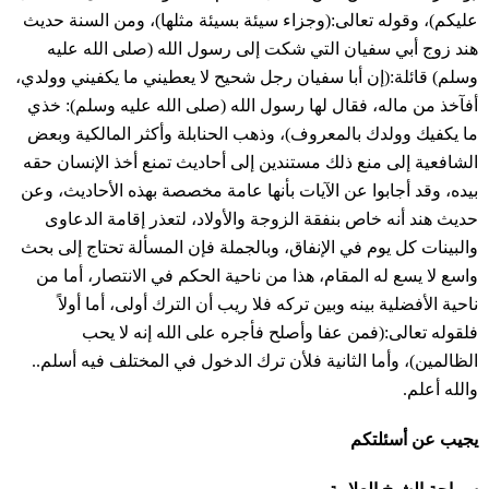
عليكم)، وقوله تعالى:(وجزاء سيئة بسيئة مثلها)، ومن السنة حديث
هند زوج أبي سفيان التي شكت إلى رسول الله (صلى الله عليه
وسلم) قائلة:(إن أبا سفيان رجل شحيح لا يعطيني ما يكفيني وولدي،
أفآخذ من ماله، فقال لها رسول الله (صلى الله عليه وسلم): خذي
ما يكفيك وولدك بالمعروف)، وذهب الحنابلة وأكثر المالكية وبعض
الشافعية إلى منع ذلك مستندين إلى أحاديث تمنع أخذ الإنسان حقه
بيده، وقد أجابوا عن الآيات بأنها عامة مخصصة بهذه الأحاديث، وعن
حديث هند أنه خاص بنفقة الزوجة والأولاد، لتعذر إقامة الدعاوى
والبينات كل يوم في الإنفاق، وبالجملة فإن المسألة تحتاج إلى بحث
واسع لا يسع له المقام، هذا من ناحية الحكم في الانتصار، أما من
ناحية الأفضلية بينه وبين تركه فلا ريب أن الترك أولى، أما أولاً
فلقوله تعالى:(فمن عفا وأصلح فأجره على الله إنه لا يحب
الظالمين)، وأما الثانية فلأن ترك الدخول في المختلف فيه أسلم..
والله أعلم.
يجيب عن أسئلتكم