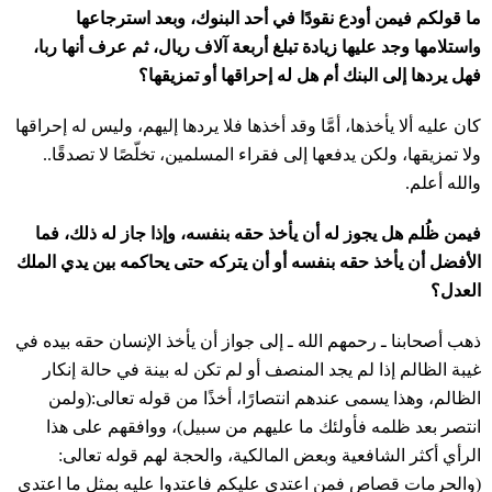
ما قولكم فيمن أودع نقودًا في أحد البنوك، وبعد استرجاعها
واستلامها وجد عليها زيادة تبلغ أربعة آلاف ريال، ثم عرف أنها ربا،
فهل يردها إلى البنك أم هل له إحراقها أو تمزيقها؟
كان عليه ألا يأخذها، أمَّا وقد أخذها فلا يردها إليهم، وليس له إحراقها
ولا تمزيقها، ولكن يدفعها إلى فقراء المسلمين، تخلّصًا لا تصدقًا..
والله أعلم.
فيمن ظُلم هل يجوز له أن يأخذ حقه بنفسه، وإذا جاز له ذلك، فما
الأفضل أن يأخذ حقه بنفسه أو أن يتركه حتى يحاكمه بين يدي الملك
العدل؟
ذهب أصحابنا ـ رحمهم الله ـ إلى جواز أن يأخذ الإنسان حقه بيده في
غيبة الظالم إذا لم يجد المنصف أو لم تكن له بينة في حالة إنكار
الظالم، وهذا يسمى عندهم انتصارًا، أخذًا من قوله تعالى:(ولمن
انتصر بعد ظلمه فأولئك ما عليهم من سبيل)، ووافقهم على هذا
الرأي أكثر الشافعية وبعض المالكية، والحجة لهم قوله تعالى:
(والحرمات قصاص فمن اعتدى عليكم فاعتدوا عليه بمثل ما اعتدى