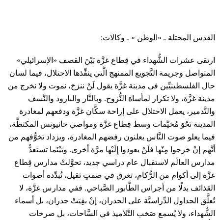
القدس المحتلة ـ «الوطن » ـ وكالات:
ارتقى عشرات الشُّهداء في قِطاع غزَّة بَيْنَ القصف «الإسرائيلي»
المتواصل وجريمة التَّجويع الممنهج الَّتي ينفِّذها الاحتلال، فيما لسان
حال الفلسطينيِّين في مدينة غزَّة يقول لَنْ ننزحَ، نموت ولا نخرج من
مدينة غزَّة، ولا تكرار لمأساة النُّزوح. وبالنَّار والبارود والنَّسف
والتَّدمير، يعمل الاحتلال على إزاحة سكَّان غزَّة ودفعهم لمغادرة
المدينة نَحْوَ مُخيَّمات وسط قِطاع غزَّة ومواصي خانيونس المكتظَّة،
فيما يعلو صوت النَّاس يعلنون رفضهم المغادرة، ويزداد تخوُّفهم من
أنَّهم إنْ خرجوا مِنْها فلَنْ يعودوا إِلَيْها مرَّة أخرى. وبَيْنَما تستعدُّ
مدارس العالَم لاستقبال عام دراسي جديد، تحوَّلتْ مدارس قِطاع
غزَّة إلى أكوام من الرُّكام، تغرق في صمتٍ ثقيل، تُبدِّده أصوات
القذائف بدلًا من أجراس الطَّابور الصَّباحي. ففي مدارس غزَّة، لا
تُعلَّق الجداول الدِّراسيَّة على الجدران، إنْ بقِيَتْ جدران، بل أسماء
الشُّهداء، ولا يُسمع صَخب التَّلاميذ في السَّاحات، بل صرخات