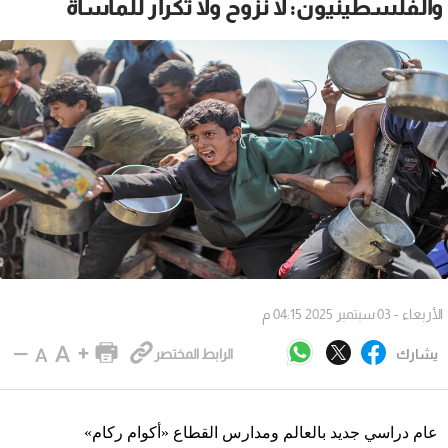
والفلسطينيون: لا نزوح ولا تكرار للمأساة
الأربعاء - 03 سبتمبر 2025 04:15 م
يشارك
الرابط المختصر
عام دراسي جديد بالعالم ومدارس القطاع «أكوام ركام»