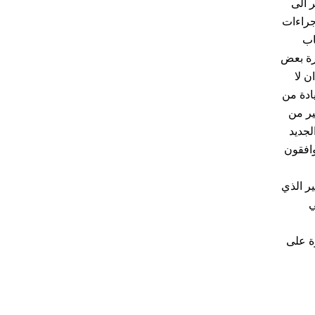
ر الى
جراءات
اب
رة بعض
ن لا
ادة من
ير من
لجديد
وافقون
ر الذي
ي
رة على