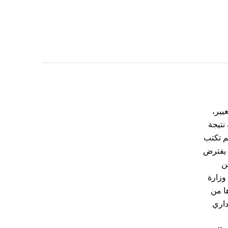
يير،
نتيجة
م تكتب
ي يفترض
ن
وزارة
ا من
داري