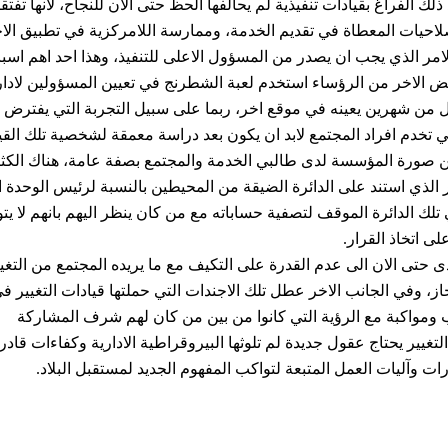
الفراغ بقيادات تنفيذية لم يحالفها الحظ حتى الان للنجاح، لانها تفتق
الصلاحيات المعطاة في تقديم الخدمة، وممارسة اللامركزية في تطبيق الا
الامر الذي يجب ان يصدر من المسؤول الاعلى للتنفيذ، وهذا احد اهم اسب
بعض الاخر من الرؤساء استخدم لعبة الشطرنج في تعيين المسؤولين لادا
 من شهرين يعينه في موقع اخر، ربما على سبيل التجربة التي يفترض ا
 تخدم افراد المجتمع لابد ان يكون بعد دراسة معمقة لشخصية تلك القي
ن صورة المؤسسة لدى طالبي الخدمة والمجتمع بصفة عامة، هناك الكث
 الذي استند على الدائرة الضيقة من المحيطين بالنسبة لرئيس الوحدة ا
ك الدائرة الموقف لتصفية حساباته مع من كان ينظر اليهم بانهم لا يت
ى اتخاذ القرار.
ى حتى الان الى عدم القدرة على التكيف مع ما يريده المجتمع من التغيي
، وفي الجانب الاخر عطل تلك الاجندات التي حملتها قيادات التغيير ف
 ومواكبة مع الرؤية التي كانوا من بين من كان لهم شرف المشاركة
لتغيير يحتاج عقول جديدة لم تلوثها البيروقراطية الادارية وكفاءات قاد
رات وآليات العمل المتبعة لتواكب المفهوم الجديد لمستقبل البلاد.