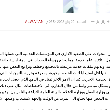
ALWATAN
السبت - 22 يناير 2022 08:54 م
ن التحولات على الصعيد الاداري في المؤسسات الخدمية التي شملها التغ
الثلاثين عاما خدمة، مما وضع رؤساء الوحدات في ازمة ادارية خانقة 
ة، ولديهم ملفات خدمة مرتبطة بالمجتمع وخطط وبرامج البعض منها ل
لدنيا اقل استيعابا لتلك الخطط وخبرة، ومعرفة ودراية بالتوجهات الت
ة الخدمية الاخرى، كما ان الامر الاخر تمثل في الدمج الذي حصل لعدد م
س بشكل مباشر وانما من خلال التقارب في الاختصاصات مثال على ذلك 
زارة العمل ووزارة الاعلام والهيئة العامة للاذاعة والتلفزيون، وغيره
دات البعض منها يحتاج الى المزيد من الوقت والجهد لاستيعاب وضعها الا