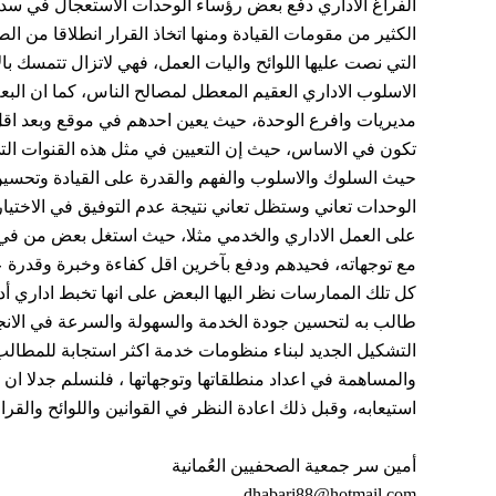
الفراغ الاداري دفع بعض رؤساء الوحدات الاستعجال في سد ذلك 
الكثير من مقومات القيادة ومنها اتخاذ القرار انطلاقا من 
التي نصت عليها اللوائح واليات العمل، فهي لاتزال تتمسك ب
الاسلوب الاداري العقيم المعطل لمصالح الناس، كما ان ال
مديريات وافرع الوحدة، حيث يعين احدهم في موقع وبعد اقل
تكون في الاساس، حيث إن التعيين في مثل هذه القنوات التي
حيث السلوك والاسلوب والفهم والقدرة على القيادة وتحسي
الوحدات تعاني وستظل تعاني نتيجة عدم التوفيق في الاختيار
على العمل الاداري والخدمي مثلا، حيث استغل بعض من في تل
مع توجهاته، فحيدهم ودفع بآخرين اقل كفاءة وخبرة وقدرة عل
كل تلك الممارسات نظر اليها البعض على انها تخبط اداري أد
طالب به لتحسين جودة الخدمة والسهولة والسرعة في الانجاز
التشكيل الجديد لبناء منظومات خدمة اكثر استجابة للمطالب
والمساهمة في اعداد منطلقاتها وتوجهاتها ، فلنسلم جدلا ان ا
استيعابه، وقبل ذلك اعادة النظر في القوانين واللوائح والقرا
أمين سر جمعية الصحفيين العُمانية
dhabari88@hotmail.com