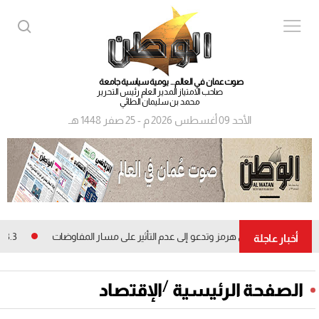
صوت عمان في العالم... يومية سياسية جامعة
صاحب الامتياز المدير العام رئيس التحرير
محمد بن سليمان الطائي
الأحد 09 أغسطس 2026 م - 25 صفر 1448 هـ
السفن في مضيق هرمز وتدعو إلى عدم التأثير على مسار المفاوضات
13.3 مليون ريال عماني.. الأرباح الصافية لشركات التمويل المدرجة ببورصة مسقط
أخبار عاجلة
/
الصفحة الرئيسية
الإقتصاد