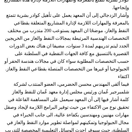
وإنجاحها.
وأشار الزدجالي إلى أن المعهد يعمل على تأهيل كوادر بشرية تتمتع
بالمعرفة والمهارات اللازمة لإدارة المشاريع المتعلقة بقطاعي
النفط والغاز، موضحًا ان المعهد يستوعب 200 متدرب من مختلف
التخصصات الهندسية المرتبطة بمجالات النفط والغاز من الخريجين
الجدد ليتم تدريبهم لمدة 3 سنوات، مضيفا ان هناك بعض الدورات
القصيرة بالتنسيق مع كافة الجهات النفطية في السلطنة على
حسب التخصصات المطلوبة سواء كان في مجالات هندسة الحفر أو
الجيولوجيا أو غيرها من التخصصات المتصلة بقطاعي النفط والغاز.
اكتفاء
فيما ألقى المهندس محسن الحضرمي، العضو المنتدب لشركة
شلمبرجير عُمان ورئيس مجلس إدارة معهد عُمان للنفط والغاز
كلمة أشار فيها إلى أن المعهد سيعمل على المساهمة الفاعلة في
تحقيق نوع من الاكتفاء من حيث توفير البرامج اللازمة لإيجاد وصقل
مهارات مهنيين ومهندسين بكفاءة عالية، الى جانب الخبراء في
مجال الجيولوجيا وتمكينهم لمواصلة تطوير موارد النفط والغاز في
السلطنة، حيث سيوفر احدث الوسائل التعليمية المخصصة للتدريب