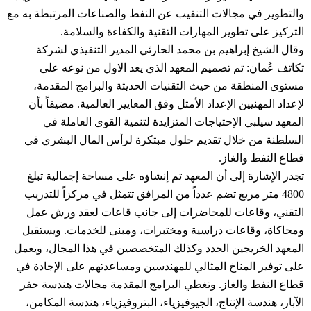
والتطوير في مجالات التنقيب عن النفط والصناعات المرتبطة به مع
التركيز على تطوير المهارات التقنية والكفاءة والسلامة.
وقال الشيخ إبراهيم بن محمد الحارثي المدير التنفيذي لشركة
تكاتف عُمان: تم تصميم المعهد الذي يعد الاول من نوعه على
مستوى المنطقة من حيث التقنيات الحديثة والبرامج المقدمة،
لإعداد المهنيين الإعداد الأمثل وفق المعايير العالمية. مضيفاً بأن
المعهد سيلبي الإحتياجات المتزايدة لتنمية القوى العاملة في
السلطنة من خلال تقديم حلول مبتكرة لرأس المال البشري في
قطاع النفط والغاز.
تجدر الإشارة إلى أن المعهد تم إنشاؤه على مساحة إجمالية تبلغ
4800 متر مربع تضم عدداً من المرافق تتمثل في مركزاً للتدريب
التقني، وقاعات للمحاضرات إلى جانب قاعات لعقد ورش عمل
ومحاكاة، وقاعات دراسية ومختبرات، ومبنى للخدمات. ويستقبل
المعهد الخريجين الجدد وكذلك المتخصصين في هذا المجال، ويعمل
على توفير المناخ المثالي للمهندسين ومساعدتهم على الإجادة في
قطاع النفط والغاز. وتغطي البرامج المقدمة مجالات هندسة حفر
الآبار، هندسة الإنتاج، الجيوفيزياء، البتروفيزياء، هندسة المكامن،