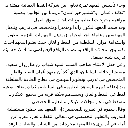
وجاء تأسيس المعهد ثمرة تعاون بين شركة النفط العمانية ممثلة بـ
"تكاتف عمان" و"شلمبرجير عمان" وإيمانأ بين الجانبين بأهمية
مواءمة مخرجات التعليم مع احتياجات سوق العمل.
وقد صمم المعهد ليكون رائدا ومتميزا ومتخصصا في تدريب وتأهيل
المهندسين وعلماء الجيولوجيا وتزويدهم بالمهارات اللازمة لتطوير
واستدامة موارد السلطنة من النفط والغاز، حيث يضم المعهد أحدث
تكنولوجيا محاكاة الواقع ومنصات الواقع الإفتراضي وذلك لإتاحة بيئة
تدريب شبه حقيقة.
رعى حفل الافتتاح صاحب السمو السيد شهاب بن طارق آل سعيد،
مستشار جلالة السلطان، الذي أكد أن معهد عُمان للنفط والغاز
المتخصص في تدريب وتطوير المهنيين في قطاع الطاقة بالسلطنة
يعد إضافة كبيرة للمعاهد التعليمية في السلطنة وكذلك إضافة نوعية
لقطاعي النفط والغاز، وسيساهم بحكم قربه من مجمع الابتكار ـ
مسقط في دعم مجالات الابتكار والتعليم التخصصي.
وقال سموه في تصريح للصحفيين: إن المعهد يعد خطوة مستقبلية
للتدريب والتعليم التخصصي في مجالي النفط والغاز، معربا عن
أمله في أن يرى هذا المعهد مخرجات من الشباب والشابات لرفد