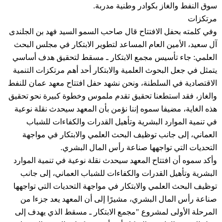
سوق النفط والغاز بكوادر وطنية مدربة.
مرتكزات
وفي كلمته بحفل الافتتاح قال صاحب السمو السيد فهد بن الجلندى
آل سعيد، الأمين العام المساعد لتطوير الابتكار في مجلس البحث
العلمي: جاء تأسيس مجمع الابتكار ـ مسقط لتحقيق هدف أساسي
يتمثل في جعل البحوث العلمية والابتكار أحد أهم مرتكزات التنمية
الاقتصادية في السلطنة، ونحن نشهد حفل افتتاح معهد عمان للنفط
والغاز، فقد استطعنا تحقيق تقدم ملموس وخطوة كبيرة نحو تحقيق
هذه الغاية، مضيفا سموه إننا نؤمن بأن المعهد سيحدث نقلة نوعية
في تنمية الموارد البشرية وتأهيل القدرات والكفاءات للشباب
العماني، إلى جانب توظيف البحث العلمي والابتكار في مواجهة
التحديات التي تواجهها صناعة رأس المال البشري.
وأكد سموه أن افتتاح المعهد سيحدث نقلة نوعية في تنمية الموارد
البشرية وتأهيل القدرات والكفاءات للشباب العماني، إلى جانب
توظيف البحث العلمي والابتكار في مواجهة التحديات التي تواجهها
صناعة رأس المال البشري، مشيرًا إلى أن المعهد يعد جزءا من
المرحلة الأولى لمشروع "مجمع الابتكار ـ مسقط الذي يهدف إلى