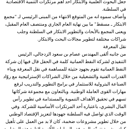
جعل البحوث العلمية والابتكار أحد أهم مرتكزات التنمية الاقتصادية
في السلطنة.
وأضاف سموه انه من المتوقع الانتهاء من المبنى الرئيسي لـ "مجمع
الابتكار ـ مسقط" ما بين نهاية العام الجاري ومنتصف العام المقبل،
ويعنى المجمع بالأبحاث والتطوير الابتكار في السلطنة وجلب
شراكات مختلفة لتطوير مجالات البحث والابتكار.
نقل المعرفة
من جانبه ألقى المهندس عصام بن سعود الزدجالي، الرئيس
التنفيذي لشركة النفط العمانية كلمة في الحفل قال فيها إن شركة
النفط العمانية تقوم بجهود حثيثة للمساهمة في نقل المعرفة وبناء
القدرات الفنية والتشغيلية من خلال الشراكات الإستراتيجية مع روّاد
الصناعة البترولية للاستثمار في برامج التطوير والتدريب لرفع
مهارات القوى العاملة الوطنية. وبالتعاون مع مجموعة شركاتها
تسهم في تحقيق الأهداف التنموية والمستدامة في تطوير رأس
المال البشري، باعتباره أحد المرتكزات الأساسية للشركة. وفي
الوقت الذي تواصل فيه السلطنة جهودها لتعزيز الإقتصاد الوطني
من خلال تطوير مشروعات ضخمة، كان لا بد من العمل على تأهيل
كوادر بشرية تتمتّع بالمعرفة والمهارات اللّازمة لإدارة هذه المشاريع