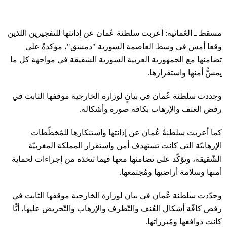
مسقط ـ العُمانية: أعربت سلطنة عُمان عن إدانتها للتفجيرين اللذين
وقعا أمس في وسط العاصمة السورية "دمشق"، مؤكدةً على
تضامنها مع الجمهورية العربية السورية الشقيقة في مواجهة كل ما
يمسُّ أمنها واستقرارها.
وجددت سلطنة عُمان في بيانٍ لوزارة الخارجية موقفها الثابت في
رفض العنف والإرهاب بكافة صوره وأشكاله.
كما أعربت سلطنةُ عُمان عن إدانتها واستنكارها للمُخطّطات
الإرهابيّة التي كانت تستهدف أمن واستقرار المملكة المغربيّة
الشّقيقة، وتؤكّد على تضامنها معها فيما تتخذه من إجراءات لحماية
أمنها وسلامة أراضيها ومُجتمعها.
وجدّدت سلطنة عُمان في بيان لوزارة الخارجية موقفها الثابت في
رفض كافّة أشكال العُنف والتّطرف والإرهاب والتّحريض عليها، أيًّا
كانت دوافعها ومُبرراتها.