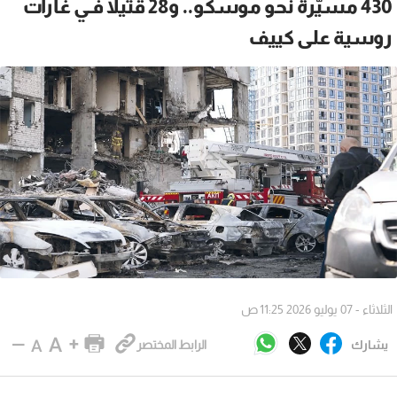
430 مسيّرة نحو موسكو.. و28 قتيلا فـي غارات
روسية على كييف
الثلاثاء - 07 يوليو 2026 11:25 ص
يشارك
الرابط المختصر