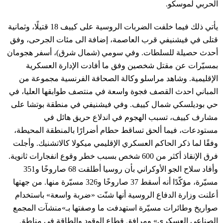
الحربي لموسكو.
يأتي ذلك فيما خلفت الضربات الروسية على كييف 18 قتيلًا، وثمانية
قتلى في فيشنيفي قرب العاصمة، إضافة الى مئات الجرحى، وفق
أحدث حصيلة للسلطات. وفي سومي (شمال شرق)، أسفر هجومان
بمسيّرات عن مقتل شخصين وفق ما أفادت الإدارة العسكرية
الإقليمية. وشاهد مراسلو وكالة الصحافة الفرنسية مجموعة من
المباني احدث القصف فجوة واسعة في منتصف طوابقها العليا، في
حي بوديلسكي شمال كييف. وفي فيشنيفي في منطقة بوتشا على
مشارف كييف، تسبب الهجوم في اندلاع حريق هائل في
مستودعات، فيما ألحق تساقط حطام أضرارًا بالمنطقة المحيطة،
وفقًا لما ذكر الحاكم العسكري الإقليمي ميكولا كالاتشنيك. وأجلت
فرق الإنقاذ أكثر من 600 شخص بسبب خطر وقوع انفجارات ثانوية.
وأفاد سلاح الجو الأوكراني بأن روسيا أطلقت 68 صاروخًا و351
مسيّرة، مؤكّدًا أنه أسقط 37 صاروخًا و326 مسيّرة منها. من جهتها
أعلنت وزارة الدفاع الروسية أنها شنّت «ضربة واسعة» باستخدام
صواريخ وطائرات مسيّرة استهدفت ما وصفتها بـ»منشآت المجمع
الصناعي العسكري» ومرافق قطاع الوقود والطاقة في مناطق