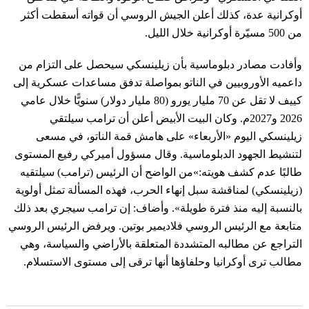
أوكرانية عدة، كذلك أعلن الجيش الروسي أن قواته أسقطت أكثر
من 500 مسيّرة أوكرانية خلال الليل.
وأفادت مصادر دبلوماسية بأن زيلينسكي سيحصل على التزام من
داعميه الأوروبيين في الناتو بمواصلة تدفق مساعدات عسكرية إلى
كييف لا تقل عن 70 مليار يورو (80 مليار دولار) سنويًّا خلال عامي
2026 و2027م. وكان البيت الأبيض أعلن أن ترامب سيلتقي
زيلينسكي اليوم «الأربعاء» على هامش قمة الناتو، في مسعى
لتنشيط الجهود الدبلوماسية. وقال مسؤول أميركي رفيع المستوى
طالبًا عدم كشف هويته:»من الواضح أن الرئيس (ترامب) سيلتقيه
(زيلينسكي) لمناقشة سبل إنهاء الحرب، فهذه المسألة تمثل أولوية
بالنسبة إليه منذ فترة طويلة». وأضاف: إن ترامب سيجري بعد ذلك
متابعة مع الرئيس الروسي فلاديمير بوتين. ويرفض الرئيس الروسي
التراجع عن مطالبه المتشددة المتعلقة بالأراضي والسياسة، وهي
مطالب ترى أوكرانيا وحلفاؤها أنها ترقى إلى مستوى الاستسلام.