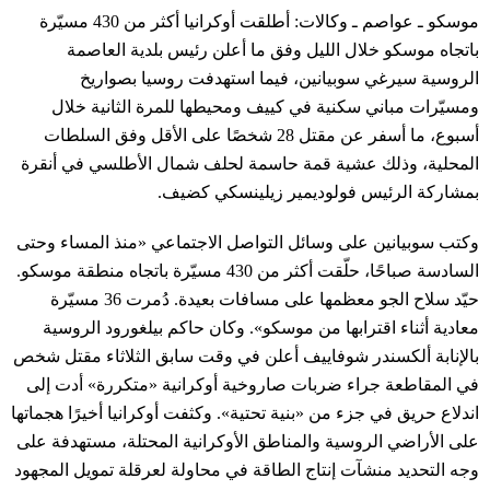
موسكو ـ عواصم ـ وكالات: أطلقت أوكرانيا أكثر من 430 مسيّرة
باتجاه موسكو خلال الليل وفق ما أعلن رئيس بلدية العاصمة
الروسية سيرغي سوبيانين، فيما استهدفت روسيا بصواريخ
ومسيّرات مباني سكنية في كييف ومحيطها للمرة الثانية خلال
أسبوع، ما أسفر عن مقتل 28 شخصًا على الأقل وفق السلطات
المحلية، وذلك عشية قمة حاسمة لحلف شمال الأطلسي في أنقرة
بمشاركة الرئيس فولوديمير زيلينسكي كضيف.
وكتب سوبيانين على وسائل التواصل الاجتماعي «منذ المساء وحتى
السادسة صباحًا، حلّقت أكثر من 430 مسيّرة باتجاه منطقة موسكو.
حيّد سلاح الجو معظمها على مسافات بعيدة. دُمرت 36 مسيّرة
معادية أثناء اقترابها من موسكو». وكان حاكم بيلغورود الروسية
بالإنابة ألكسندر شوفاييف أعلن في وقت سابق الثلاثاء مقتل شخص
في المقاطعة جراء ضربات صاروخية أوكرانية «متكررة» أدت إلى
اندلاع حريق في جزء من «بنية تحتية». وكثفت أوكرانيا أخيرًا هجماتها
على الأراضي الروسية والمناطق الأوكرانية المحتلة، مستهدفة على
وجه التحديد منشآت إنتاج الطاقة في محاولة لعرقلة تمويل المجهود