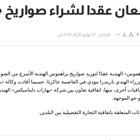
وقعان عقدا لشراء صواري
الثلاثاء - 07 يوليو 2026 11:19 ص
اهموس» الهندية عقدًا لتوريد صواريخ براهموس الهندية الأسرع من الصو
وزراء الهندي ناريندرا مودي في العاصمة جاكرتا، حسبما أفادت وكالة «ب
تفاقيات أخرى، منها، اتفاقية تعاون بين شركة «بهارات دايناميكس» الهندي
-جو الموجهة.
 المتعلقة باتفاقية التجارة التفضيلية بين البلدين.