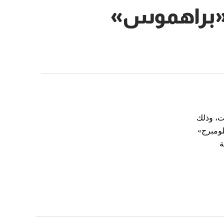
خ «براهموس»
ت، وذلك
لومبرج»
ة