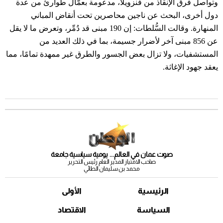
وتواصل فرق الإنقاذ من فنزويلا، مدعومة بعمَّال طوارئ من عدة
دول أخرى، البحث عن ناجين محاصرين تحت أنقاض المباني
المنهارة. وقالت السُّلطات: إن 190 مبنى قد دُمِّر، وتعرض ما لا يقل
عن 856 مبنى آخر لأضرار جسيمة، بما في ذلك العديد من
المستشفيات، ولا تزال بعض الجسور والطرق غير ممهدة تمامًا، مما
يعقد جهود الإغاثة.
صوت عمان في العالم... يومية سياسية جامعة
صاحب الامتياز المدير العام رئيس التحرير
محمد بن سليمان الطائي
الرئيسية
الأولى
السياسة
الاقتصاد