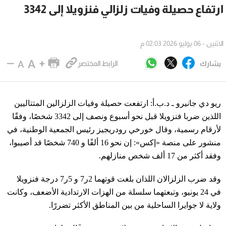
ارتفاع حصيلة وفيات زلزالي فنزويلا إلى 3342
الاثنين - 06 يوليو 2026 02:03 م
يشارك
الرابط المختصر
ريو دي جانيرو ـ د.ب.أ: ارتفعت حصيلة وفيات الزلزالين المتتاليين
اللذين ضربا فنزويلا قبل نحو أسبوع ونصف إلى 3342 شخصًا، وفقًا
لأرقام رسمية، وقال خورخي رودريجيز رئيس الجمعية الوطنية، في
منشور على منصة «إكس»: إن نحو 16 ألفًا و 740 شخصًا قد أصيبوا،
وفقد أكثر من 17 ألف شخص منازلهم.
وقد ضرب الزلزالان اللذان بلغت قوتهما 2ر7 و 5ر7 درجة فنزويلا
في 24 يونيو، وتبعتهما سلسلة من الهزات الارتدادية الأضعف، وكانت
ولاية لا جوايرا الساحلية من بين المناطق الأكثر تضررًا.