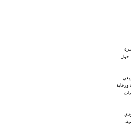
سرة
م حول
ريعي
 ورقابة
صات
ودي
ية،