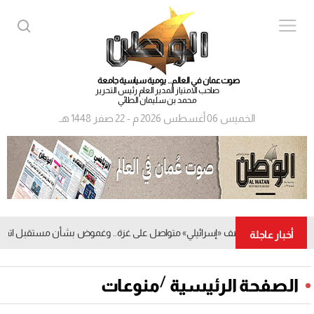
صوت عمان في العالم... يومية سياسية جامعة
صاحب الامتياز المدير العام رئيس التحرير
محمد بن سليمان الطائي
الخميس 06 أغسطس 2026 م - 22 صفر 1448 هـ
قصف «إسرائيلي» متواصل على غزة.. وغموض بشأن مستقبل اتفاق و
أخبار عاجلة
/
الصفحة الرئيسية
منوعات