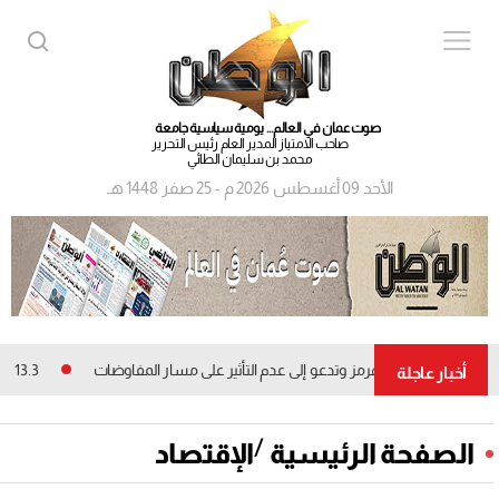
صوت عمان في العالم... يومية سياسية جامعة
صاحب الامتياز المدير العام رئيس التحرير
محمد بن سليمان الطائي
الأحد 09 أغسطس 2026 م - 25 صفر 1448 هـ
ن في مضيق هرمز وتدعو إلى عدم التأثير على مسار المفاوضات
13.3 مليون ريال عماني.. الأرباح الصافية لشركات التمويل المدرجة ببورصة مسقط
أخبار عاجلة
/
الصفحة الرئيسية
الإقتصاد