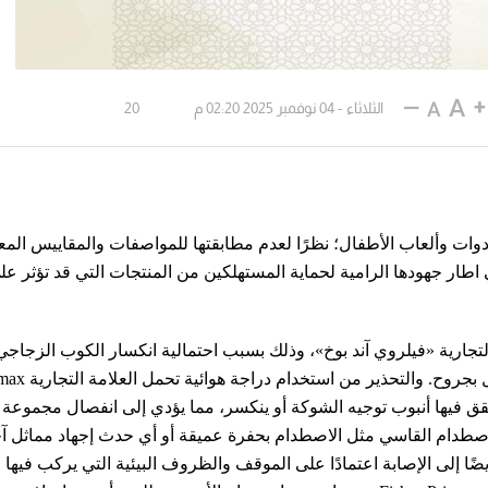
الثلاثاء - 04 نوفمبر 2025 02:20 م
20
دوات وألعاب الأطفال؛ نظرًا لعدم مطابقتها للمواصفات والمقاييس المع
ر جهودها الرامية لحماية المستهلكين من المنتجات التي قد تؤثر عل
تجارية «فيلروي آند بوخ»، وذلك بسبب احتمالية انكسار الكوب الزجاجي
الضغط عليه من الداخل مما قد يؤدي إلى خطر إص
مكن أن يتشقق فيها أنبوب توجيه الشوكة أو ينكسر، مما يؤدي إلى انفصال مجموعة
 الاصطدام القاسي مثل الاصطدام بحفرة عميقة أو أي حدث إجهاد مماثل آ
ضًا إلى الإصابة اعتمادًا على الموقف والظروف البيئية التي يركب فيه