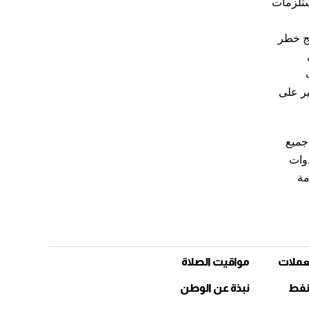
د إضافة مستلزمات
تج خطر
سبب
ير على
جميع
دوات
مة
عملات
مواقيت الصلاة
نفط
نبذة عن الوطن