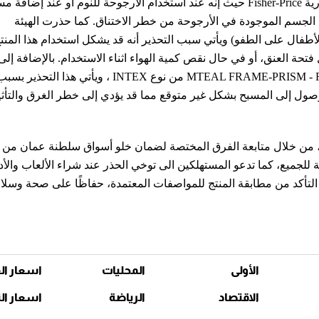
والتحذيرات من استخدام ارجوحة أطفال تحمل العلامة التجارية Fisher-Price حيث إنه عند استخدام الأرجوحة للنوم أو عن
الجسم الموجودة في الأرجوحة من خطر الاختناق. كما حذرت الهيئة
أطفال على الطفو) ويأتي سبب التحذير أنه قد يشكل استخدام هذا المن
حة العنق، أو في حال نقص كمية الهواء اثناء الاستخدام. بالإضافة إلى
استخدام حمام سباحة للأطفال للطرازات MTEAL FRAME-PRISM - FRAME-ULTRA من نوع INTEX ، ويأتي هذا التحذير ب
صول إلى المسبح بشكل غير متوقع مما قد يؤدي إلى خطر الغرق والتأث
ي، من خلال متابعة الفرق المختصة لضمان خلو أسواق سلطنة عمان من 
ة للجميع، كما تدعو المستهلكين الى توخي الحذر عند شراء الألعاب والأ
ل التأكد من مطابقة المنتج للمواصفات المعتمدة، حفاظًا على صحة وسلا
الأولى
المحليات
اسعار ال
الاقتصاد
الرياضة
اسعار ال