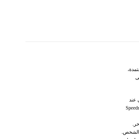
تمدة،
ى
 عند
ابة الطفل بجروح. والتحذير من استخدام دراجة هوائية تحمل العلامة التجارية Speedmax
خر.
ا الشخص.