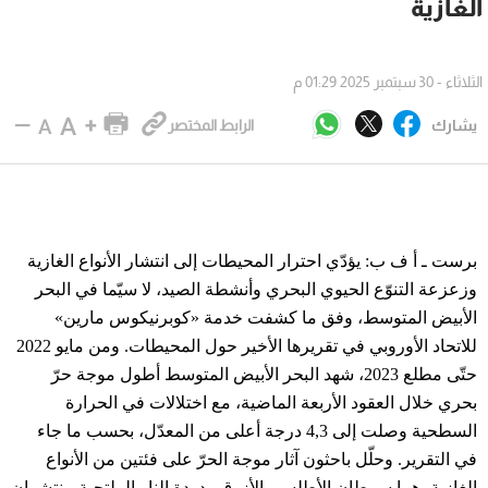
الغازية
الثلاثاء - 30 سبتمبر 2025 01:29 م
يشارك
الرابط المختصر
برست ـ أ ف ب: يؤدّي احترار المحيطات إلى انتشار الأنواع الغازية
وزعزعة التنوّع الحيوي البحري وأنشطة الصيد، لا سيّما في البحر
الأبيض المتوسط، وفق ما كشفت خدمة «كوبرنيكوس مارين»
للاتحاد الأوروبي في تقريرها الأخير حول المحيطات. ومن مايو 2022
حتّى مطلع 2023، شهد البحر الأبيض المتوسط أطول موجة حرّ
بحري خلال العقود الأربعة الماضية، مع اختلالات في الحرارة
السطحية وصلت إلى 4,3 درجة أعلى من المعدّل، بحسب ما جاء
في التقرير. وحلّل باحثون آثار موجة الحرّ على فئتين من الأنواع
الغازية، هما سرطان الأطلسي الأزرق ودودة النار الملتحية، ينتشران