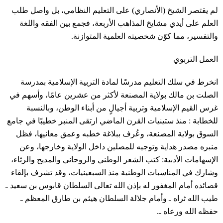
لم يقتصر الشيخ (الأنصاري) على التعليم النظامي، بل واصل طلب
العلم على أيدي مشايخ المذاهب الأربعة، فجمع بين الفقه واللغة
والتفسير، مما كوّن شخصيته العلمية المتوازنة.
العمل التربوي
انخرط في سلك التعليم مدرسًا لمادة التربية الإسلامية بمدرسة
الصلت بن مالك بولاية المصنعة لأكثر من عشرين عامًا، وأسهم في
غرس القيم الإسلامية وتربية أجيالٍ من أبناء الوطن، وبالنسبة
للخطابة : منذ ستينيات القرن الماضي ارتقى المنبر خطيبًا في جامع
السوق بولاية المصنعة، وعُرف ببلاغة خطبه وعمق معانيها، فظل
منبره مصدر هداية وتوجيه للمصلين داخل الولاية وخارجها، وعن
الإسهامات الأدبية: كتب الشعر الوطني والروحاني والمديح والرثاء،
وشارك في المناسبات الوطنية منذ السبعينيات، وقد تشرف بإلقاء
قصائده أمام المغفور له بإذن الله تعالى السلطان قابوس بن سعيد ـ
طيب الله ثراه ـ وأمام جلالة السلطان هيثم بن طارق المعظم ـ
حفظه الله ورعاه ـ.