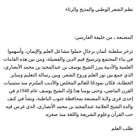
نظم الشعر الوطني والمديح والرثاء
المصنعة ـ من خليفة الفارسي:
تزخر سلطنة عُمان برجالٍ حملوا مشاعل العلم والإيمان، وأسهموا
في بناء المجتمع وترسيخ قيم الدين والفضيلة، ومن بين هذه القامات
العلمية والأدبية يبرز الشيخ يوسف بن عبدالمجيد بن محمد الأنصاري،
الذي جمع بين نور العلم وروح الشعر، وبين رسالة التعليم ومنابر
الخطابة، فكان نموذجًا للعالم المخلص والأديب الملتزم منذ ستينيات
القرن الماضي، وحتى يومنا هذا.وُلد الشيخ يوسف عام 1948م في
إحدى قرى ولاية المصنعة بمحافظة جنوب الباطنة، ونشأ في كنف
والده الشيخ العلامة عبدالمجيد بن محمد الأنصاري، الذي غرس فيه
حب القرآن وعلوم الشريعة واللغة منذ صغره.
طلب العلم