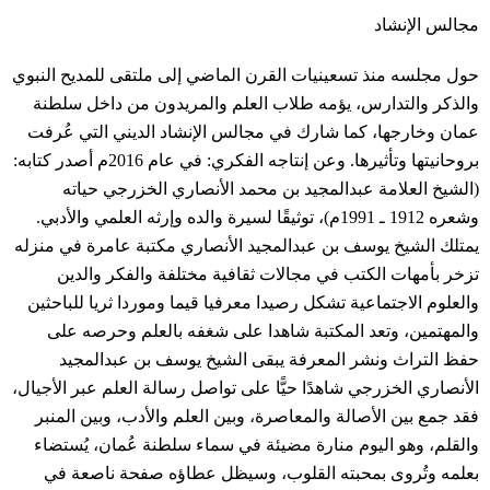
مجالس الإنشاد
حول مجلسه منذ تسعينيات القرن الماضي إلى ملتقى للمديح النبوي
والذكر والتدارس، يؤمه طلاب العلم والمريدون من داخل سلطنة
عمان وخارجها، كما شارك في مجالس الإنشاد الديني التي عُرفت
بروحانيتها وتأثيرها. وعن إنتاجه الفكري: في عام 2016م أصدر كتابه:
(الشيخ العلامة عبدالمجيد بن محمد الأنصاري الخزرجي حياته
وشعره 1912 ـ 1991م)، توثيقًا لسيرة والده وإرثه العلمي والأدبي.
يمتلك الشيخ يوسف بن عبدالمجيد الأنصاري مكتبة عامرة في منزله
تزخر بأمهات الكتب في مجالات ثقافية مختلفة والفكر والدين
والعلوم الاجتماعية تشكل رصيدا معرفيا قيما وموردا ثريا للباحثين
والمهتمين، وتعد المكتبة شاهدا على شغفه بالعلم وحرصه على
حفظ التراث ونشر المعرفة يبقى الشيخ يوسف بن عبدالمجيد
الأنصاري الخزرجي شاهدًا حيًّا على تواصل رسالة العلم عبر الأجيال،
فقد جمع بين الأصالة والمعاصرة، وبين العلم والأدب، وبين المنبر
والقلم، وهو اليوم منارة مضيئة في سماء سلطنة عُمان، يُستضاء
بعلمه وتُروى بمحبته القلوب، وسيظل عطاؤه صفحة ناصعة في