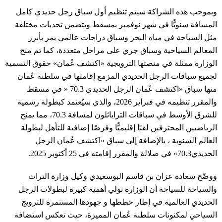
وبموجب هذه الشراكة سيتم تنظيم أول سباق رجل حديدي كامل
المسافة سنويًّا في شهر نوفمبر بمسقط ويتضمن تحديات مختلفة
مثل السباحة في مياه البحر وسباق دراجات عالمي يمر بأبرز
المعالم السياحية وسباق جري على مراحل متعددة، كما تم منح
الوزارة ممثلة في منصتها الترويجية «اكتشف عُمان» حقوق التسمية
لجميع سباقات الرجل الحديدي المزمع إقامتها في سلطنة عُمان
منها سباق «اكتشف عُمان الرجل الحديدي 70.3 « في مسقط
والمقرر تنظيمه في فبراير 2026، والذي سيُعتمد كبطولة رسمية
للشرق الأوسط في سباقات التراياثلون لمسافة 70.3، مما يمنح
الرياضيين المحترفين لقبًا إقليميًّا وفرصًا إضافية للتأهل لبطولة
العالم السنوية ، بالإضافة إلى سباق «اكتشف عُمان الرجل
الحديدي70.3» في صلالة والمقرر إقامته في 25 أكتوبر 2025.
ووضّح سعادة عزان بن قاسم البوسعيدي وكيل وزارة التراث
والسياحة للسياحة أن الوزارة تولي أهمية كبيرة لبطولات الرجل
الحديدي العالمية في إطار خططها و جهودها المستمرة للترويج
السياحي لمكنونات سلطنة عُمان المميزة، حيث تعكس استضافة