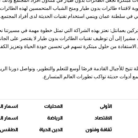
مبتكرة تجعل الطائرات بدون طيار في متناول أفراد المجتمع وذلك 
 لاقتناء طائرات بدون طيار ومنح الشباب المتحمسين لهذه الطائرات 
ي في سلطنة عمان وينمي استخدام تقنيات الحديثة لدى أفراد المجتمع.
ين بعمانتل: نعتز بهذه الشراكة التي تمثل خطوة مهمة في مسيرتنا ن
 مشيرا إلى أن توظيف تقنيات الطائرات بدون طيار لا يقتصر على الجا
ن الاستفادة من حلول مبتكرة تسهم في تحسين جودة الحياة وتعزيز الكف
لة تتيح للأجيال القادمة فرصًا أوسع للتعلم والتطوير، ونواصل دورنا الر
تمع أدوات حديثة تواكب تطورات العالم المتسارع.
الأولى
المحليات
اسعار ال
الاقتصاد
الرياضة
اسعار ال
ثقافة وفنون
الدين الحياة
الطقس