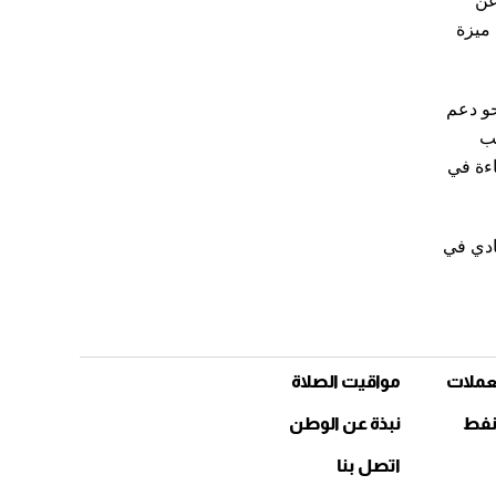
عن
ميزة
حو دعم
نب
اءة في
يادي في
عملات
مواقيت الصلاة
نفط
نبذة عن الوطن
اتصل بنا