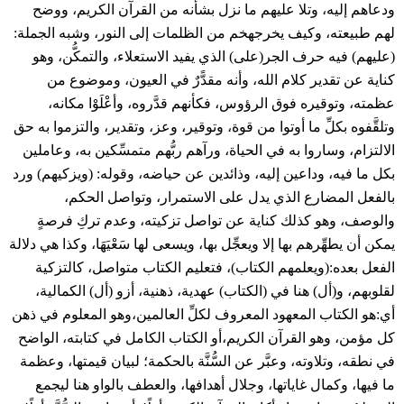
ودعاهم إليه، وتلا عليهم ما نزل بشأنه من القرآن الكريم، ووضح
لهم طبيعته، وكيف يخرجهخم من الظلمات إلى النور، وشبه الجملة:
(عليهم) فيه حرف الجر(على) الذي يفيد الاستعلاء، والتمكُّن، وهو
كناية عن تقدير كلام الله، وأنه مقدًّرٌ في العيون، وموضوع من
عظمته، وتوقيره فوق الرؤوس، فكأنهم قدَّروه، وأعْلَوْا مكانه،
وتلقَّفوه بكلِّ ما أوتوا من قوة، وتوقير، وعز، وتقدير، والتزموا به حق
الالتزام، وساروا به في الحياة، ورآهم ربُّهم متمسِّكين به، وعاملين
بكل ما فيه، وداعين إليه، وذائدين عن حياضه، وقوله: (ويزكيهم) ورد
بالفعل المضارع الذي يدل على الاستمرار، وتواصل الحكم،
والوصف، وهو كذلك كناية عن تواصل تزكيته، وعدم تركِ فرصةٍ
يمكن أن يطهِّرهم بها إلا ويعجِّل بها، ويسعى لها سَعْيَهَا، وكذا هي دلالة
الفعل بعده:(ويعلمهم الكتاب)، فتعليم الكتاب متواصل، كالتزكية
لقلوبهم، و(أل) هنا في (الكتاب) عهدية، ذهنية، أزو (أل) الكمالية،
أي:هو الكتاب المعهود المعروف لكلِّ العالمين،وهو المعلوم في ذهن
كل مؤمن، وهو القرآن الكريم،أو الكتاب الكامل في كتابته، الواضح
في نطقه، وتلاوته، وعبَّر عن السُّنَّة بالحكمة؛ لبيان قيمتها، وعظمة
ما فيها، وكمال غاياتها، وجلال أهدافها، والعطف بالواو هنا ليجمع