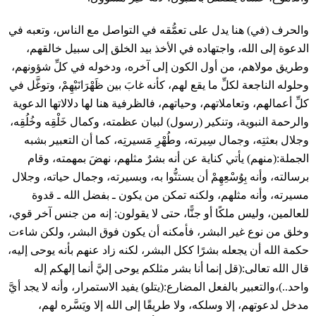
والحرف (في) هنا يدل على تعمُّقه في التواصل مع الناس، وتعبه في
الدعوة إلى الله، واجتهاده في الأخذ بيد الخلق إلى سبيل خالقهم،
وطريق مولاهم، من أول الكون إلى آخره، ودخوله في كلِّ شؤونهم،
وحلوله الناجعة لكلِّ ما يقع لهم، كأنه غابَ بين ظَهْرَانَيْهِمْ، وتوغَّل في
كلِّ أعمالهم، وتعاملاتهم، وحياتهم، فالظرفية هنا لها دلالاتها الدعوية
والرحمة النبوية، وتنكير (رسول) لبيان عظمته، وكمال خَلْقِه وخُلُقِه،
وجلال بعثتِه، وجمال سِيرته، وطُهْرِ مَسيرتِه، كما أن التعبير بشبه
الجملة:(منهم) يأتي كناية عن أنه بشرٌ مثلهم، نهضَ بمهمته، وقام
برسالته، وأنه بِوُسْعِهِمْ أن يستنُّوا به، وبسيرته، وجمال حياته، وجلال
مسيرته، وأنه مثلهم، ولكنه تمكن من يكون ـ بفضل الله ـ قدوة
للعالمين، وليس ملكًا أو جنًّا، حتى لا يقولون: إنه من جنس آخر قوي،
وخلق من نوع غير البشر، فأمكنه أن يكون فوق البشر، ولكن شاءت
حكمة الله أن يجعله بشرًا ككل البشر، لكنه زاد عنهم بأنه يوحى إليه،
قال الله تعالى:(قل إنما أنا بشر مثلكم يوحى إليَّ أنما إلهكم إله
واحد..)،والتعبير بالفعل المضارع:(يتلو) يفيد الاستمرار، وأنه لا يجد أيَّ
مدخل لدعوتهم، إلا وسلكه، ولا طريقًا إلى الله إلا ويَسَّره لهم،