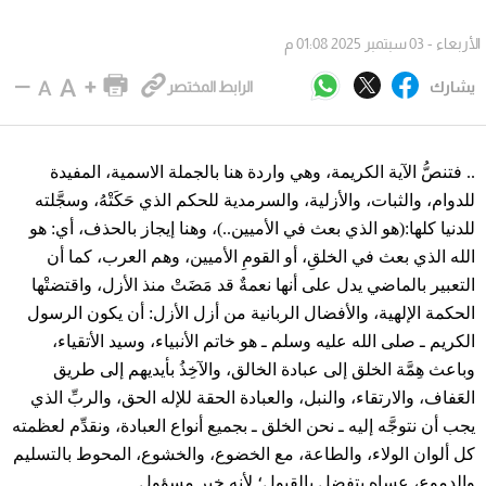
الأربعاء - 03 سبتمبر 2025 01:08 م
يشارك
الرابط المختصر
.. فتنصُّ الآية الكريمة، وهي واردة هنا بالجملة الاسمية، المفيدة
للدوام، والثبات، والأزلية، والسرمدية للحكم الذي حَكَتْهُ، وسجَّلته
للدنيا كلها:(هو الذي بعث في الأميين..)، وهنا إيجاز بالحذف، أي: هو
الله الذي بعث في الخلقِ، أو القومِ الأميين، وهم العرب، كما أن
التعبير بالماضي يدل على أنها نعمةٌ قد مَضَتْ منذ الأزل، واقتضتْها
الحكمة الإلهية، والأفضال الربانية من أزل الأزل: أن يكون الرسول
الكريم ـ صلى الله عليه وسلم ـ هو خاتم الأنبياء، وسيد الأتقياء،
وباعث هِمَّة الخلق إلى عبادة الخالق، والآخِذُ بأيديهم إلى طريق
العَفاف، والارتقاء، والنبل، والعبادة الحقة للإله الحق، والربِّ الذي
يجب أن نتوجَّه إليه ـ نحن الخلق ـ بجميع أنواع العبادة، ونقدِّم لعظمته
كل ألوان الولاء، والطاعة، مع الخضوع، والخشوع، المحوط بالتسليم
والدموع، عساه يتفضل بالقبول؛ لأنه خير مسؤول.