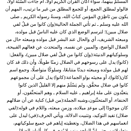
المسلمُ بينهما، سواء أكان القرآن الكريم أولًا، أم جاءت السُّنَّة أولًا،
فالواو لمطلق الجمع، أو للجمع المطلق من غير ما ترتيب، المهم أن
يكون بين نَاظِرَيِ المؤمن كتابُ الله، وسنةُ رسوله الكريم ـ صلى
الله عليه وسلم ـ ثم تأتي الجملة الحالية(وإن كانوا من قبلُ لفي
ضلال مبين)؛ لترسم الوضع الذي كان عليه الناسُ قبل مولده،
ومبعثه الشريف، أي والحال عند البشر قبل مولده ومبعثه حال من
الضلال الواضح، والمبين عن نفسه، والمتحدث عن فعالهم القبيحة،
وسلوكياتهم الدنيئة:(وإن كانوا من قبلُ لفي ضلال مبين)، والفعل:
(كانوا) يدل على رسوخهم في الضلال زمنًا طويلًا، وأن ذلك قد كان
لهم قبل مولده ومبعثه ديدنًا متتابعًا، وسلوكًا متواصلًا، وجمع اسم
كان(كانوا)، أو مجيئه بواو الجماعة:(كانوا) يدل على أن مجموعهم
كانوا في ضلال محقَّق، ولم يَسْلَمْ منهم إلا القليلُ الذين كانوا
يتعبَّدون على ملة إبراهيم ـ عليه السلام ـ وهم المتحنِّفون، أو
الحنفاء، أو المتحنِّثون،وشبه الجملة:(من قبل) كناية عن أن ضلالهم
كان موجودًا إلى موعدِ ميلاده، وزمنِ مبعثه، واللام في قوله:(لفي
ضلال) تفيد التوكيد، وتثبيت الدلالة، ويأتي الحرف:(في) ليدل على
انغماسهم في هذا الضلال، وتغطيته إياهم في جميع سلوكياتهم،
وتعاملاتهم، حتى إنَّ الواحد منهم لا يُرَى في كل ألوان الضلال،