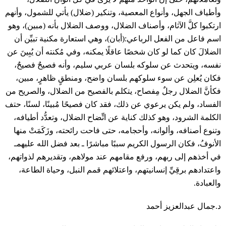
وأطياف الجهل، وأنواع المعصية، وتنكير (ضلال) يأتي للشمول، وأنهم
ارتكبوا كلَّ الآثام، وأصناف الضلال، ووصف الضلال بأنه (مبين)، وهو
اسم فاعل من الفعل الرباعي:(أبان)، وهي استعارة مكنية تبيِّن أن
الضلالَ كان كما لو كان شخصًا عاقلًا يمكنه، وفي مُكنته أن يُبِينَ عن
نفسه، ويتحدث عن سلوكه بلسان عربي سليم، وأنه فصيحٌ فصيحٌ،
فكان يُعلِن عن سوء سلوكهم بلسان واضح، ومنطقٍ ظاهرٍ، مبين،
فكأنَّ الضلال رجلٌ مِفصاح، يتكلم بالفصيح من الضلال، والصريح من
الفساد، ولم يكن يرعوي عن ذلك، فقد كان فصيحًا مُبينًا، لسنًا، حتف
الكلمة الشرود، وهو كذلك كناية عن اتِّضاح الضلال، وتعدُّد أطيافه،
وتنوع أصنافه، وألوانه، وأحجامه، حتى فاحت رائحته، وزَكَمَتْ منها
الأنوفُ، فكان الرسول الكريم سببًا مباشرًا ـ بعد فضل الله عليهمـ
في أخذهم إلى ربهم، ورفع مقامهم عند مولاهم، وتقديرهم لذواتهم،
واعتدادهم برقِيِّ إنسانيتهم، واعتلائهم قمم النبل، وحياة الطاعة،
والعبادة.
د.جمال عبدالعزيز أحمد