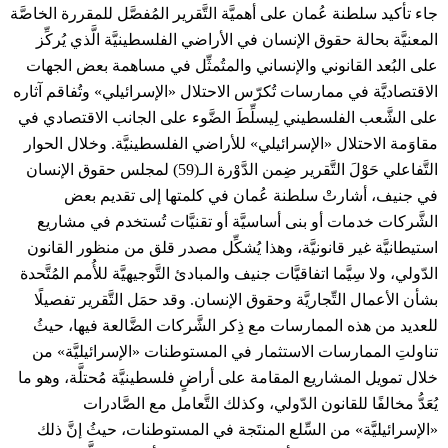
جاء تأكيد سلطنة عُمان على أهميَّة التَّقرير المُفصَّل للمقررة الخاصَّة
المعنيَّة بحالة حقوق الإنسان في الأراضي الفلسطينيَّة الَّذي يُركِّز
على البُعد القانوني والإنساني والمتُمثِّل في مساهمة بعض الجهات
الاقتصاديَّة في ممارسات تُكرّس الاحتلال «الإسرائيلي» وتُفاقم آثاره
على الشَّعب الفلسطيني لِيسلِّطَ الضَّوء على الجانب الاقتصادي في
مقاوَمة الاحتلال «الإسرائيلي» للأراضي الفلسطينيَّة. وخلال الحوار
التَّفاعلي حَوْلَ التَّقرير ضِمن الدَّوْرة الـ(59) لمجلس حقوق الإنسان
في جنيف، أشارتْ سلطنة عُمان في كلمتها إلى تقديم بعض
الشَّركات خدمات أو بنى أساسيَّة أو تقنيَّات تُستخدم في مشاريع
استيطانيَّة غير قانونيَّة، وهذا يُشكِّل مصدر قلق من منظور القانون
الدّولي، ولا سِيَّما اتفاقيَّات جنيف والمبادئ التَّوجيهيَّة للأُمم المُتَّحدة
بشأن الأعمال التِّجاريَّة وحقوق الإنسان. وقد حمَل التَّقرير تفصيلًا
للعديد من هذه الممارسات مع ذِكر الشَّركات الضَّالعة فيها، حيثُ
تناولتِ الممارسات الاستثمار في المستوطنات «الإسرائيليَّة» من
خلال تمويل المشاريع المقامة على أراضٍ فلسطينيَّة مُحتلَّة، وهو ما
يُعَدُّ مخالفًا للقانون الدّولي، وكذلك التَّعامل مع الصَّادرات
«الإسرائيليَّة» من السِّلع المنتَجة في المستوطنات، حيثُ إنَّ ذلك