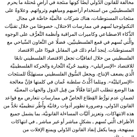
مخالفة للقانون الدّولي أيضًا كونها منتَجة في أراضٍ مُحتلَّة ما يحرم
الفلسطينيِّين من استخدام أراضيهم ومياههم وثرواتهم. وعلاوةً على
منتَجات المستوطنات، هناك شركات عالَميَّة خاصَّة في مجال
التكنولوجيا تُسهم في ممارسات الاحتلال، خصوصًا من خلال تقنيَّات
الذَّكاء الاصطناعي وكاميرات المراقبة وأنظمة التَّعرُّف على الوجوه
والَّتي تُسهم في قمع الفلسطينيِّين، فضلًا عن التَّعاون السِّياحي مع
المستوطنات. لِنجدَ أمام ذلك في المقابل قيودًا على الاقتصاد
الفلسطيني من خلال اتفاقيَّات تجعل الاقتصاد الفلسطيني تابعًا
للاقتصاد «الإسرائيلي». وتقييد حُريَّة التِّجارة والحركة الفلسطينيَّة
الَّذي يضعف الإنتاج، ويجعل السُّوق الفلسطيني مستهلِكًا للمنتَجات
«الإسرائيليَّة». ومِثلما أكَّدتْ سلطنة عُمان في كلمتها فإنَّ معالجة
هذا الوضع تتطلب التزامًا فعَّالًا من قِبل الدوَل والجهات المعنيَّة
لضمانِ عدم تورُّط القِطاع الخاصِّ في ممارسات تتعارض مع قواعد
القانون الدّولي، وضرورة تطوير أدوات رقابيَّة وأُطُر تنظيميَّة تحُدُّ من
هذه الانتهاكات، وتعزيز آليَّات المساءلة القانونيَّة، بما يشمل جميع
الأطراف الَّتي تُسهم ـ بشكلٍ مباشر أو غير مباشر ـ في انتهاكات
ممنهجة، وبما يكفل إنفاذ القانون الدّولي ويمنع الإفلات من