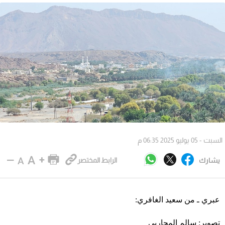
السبت - 05 يوليو 2025 06:35 م
يشارك
الرابط المختصر
عبري ـ من سعيد الغافري:
تصوير: سالم المحاربي