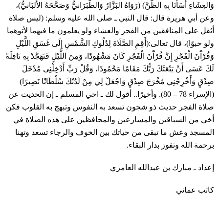
وَالعِشَاءِ أَسَأنَا بِهِ الظَّنَّ) (رَوَاهُ البَزَّارُ وَالطَّبَرَانيُّ وَصَحَّحَهُ الأَلبَانيُّ)،
وعن أبي هريرة قال: قال النبي ـ صلى الله عليه وسلم: (ليس صلاة
أثقل على المنافقين من الفجر والعشاء ولو يعلمون ما فيهما لأتوهما
ولو حبوًا)، قال تعالى:(أَقِمِ الصَّلَاةَ لِدُلُوكِ الشَّمْسِ إِلَى غَسَقِ اللَّيْلِ
وَقُرْآَنَ الْفَجْرِ إِنَّ قُرْآَنَ الْفَجْرِ كَانَ مَشْهُودًا، وَمِنَ اللَّيْلِ فَتَهَجَّدْ بِهِ نَافِلَةً
لَكَ عَسَى أَنْ يَبْعَثَكَ رَبُّكَ مَقَامًا مَحْمُودًا، وَقُلْ رَبِّ أَدْخِلْنِي مُدْخَلَ
صِدْقٍ وَأَخْرِجْنِي مُخْرَجَ صِدْقٍ وَاجْعَلْ لِي مِنْ لَدُنْكَ سُلْطَانًا نَصِيرًا)
(الإسراء 78 – 80). وأخيرًا.. أقول لك ـ اخي المسلم ـ إن الحديث عن
صلاة الفجر حديث ذو شجون تسعد به النفوس وتبهج به القلوب فكن
أخي من السباقين والمسارعين والمحافظين على هذه الصلاة في
المسجد وعش ما تبقى من حياتك بين الخوف والرجاء تسعد وتهنا
برحمة الله وتفوز بدار البقاء.
إعداد ـ مبارك بن عبدالله العامري
كاتب عماني