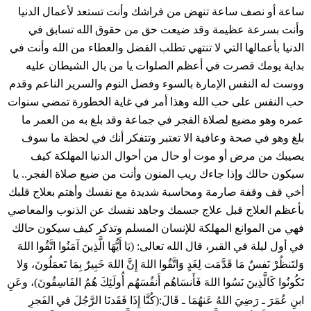
ساعة أو نصف ساعة تنهض من فراشك وأنت تستعد لأعمال الدنيا
وأنت بسرعة عظيمة وقد ضيعت حق من حقوق الله تسابق في
الدنيا بأعمالها التي لا تنتهي تطلب الفضل والعطاء من الله وأنت في
بداية يومك قصرت في أعظم الصلوات يا من بال الشيطان عليه
ووست له النفس الإمارة بالسوء وفضل النوم والسرير الناعم وقدم
حب النفس على حب الله وهذا أمر في غاية الخطورة تمضي سنوات
عمره وهو مضيع لصلاة الفجر في جماعة وقد بلغ به من العمر ما
بلغ وهو في صحة وعافية الا تعتبر وتتفكر أنك في لحظة ما سوف
يصيبك من مرض أو موت أو حال من أحوال الدنيا المهلكة كيف
سيكون حالك وإذا جاءك ريب المنون وأنت من ضيع صلاة الفجر.. يا
أخي قف وقفة صارمة ومحاسبة شديدة مع نفسك وأهتم بعلاج قلبك
بأعظم العلاج قبل علاج جسمك وجاهد نفسك عن الذنوب والمعاصي
فهي من الموانع المهلكة للإنسان المسلم وتذكر كيف سيكون حالك
في أول ليلة في القبر، قال الله تعالى: (يَا أَيُّهَا الَّذِينَ آمَنُوا اتَّقُوا اللهَ
وَلتَنظُرْ نَفسٌ مَا قَدَّمَت لِغَدٍ وَاتَّقُوا اللهَ إِنَّ اللهَ خَبِيرٌ بِمَا تَعمَلُونَ، وَلا
تَكُونُوا كَالَّذِينَ نَسُوا اللهَ فَأَنسَاهُم أَنفُسَهُم أُولَئِكَ هُمُ الفَاسِقُونَ)، وعَنِ
ابنِ عُمَرَ ـ رَضِيَ اللهُ عَنهُمَا ـ قَالَ:(كُنَّا إِذَا فَقَدنَا الرَّجُلَ في الفَجرِ