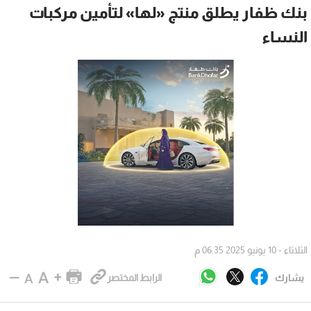
بنك ظفار يطلق منتج «لها» لتأمين مركبات
النساء
الثلاثاء - 10 يونيو 2025 06:35 م
يشارك
الرابط المختصر