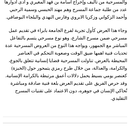
والمسرحية من تأليف وإخراج أسامة بن فهد المغيري و أدى أدوارها
عدد من طلبة جماعة المسرح وهم مهند الحبسي وسمية الرحبي
وأحمد الزكواني وزكريا الابروي وفارس النهدي والبلجاء البوصافي.
وجاء هذا العرض كأول تجربة لفرع الجامعة بابراء في تقديم عمل
مسرحي ضمن مسرح الشارع، وهو نوع مسرحي يتسم بالتفاعل
المباشر مع الجمهور، ويواجه هذا النوع من العروض المسرحية عدة
تحديات فنية اهمها ضيق الوقت وصعوبة التحكم في العناصر
المحيطة بالعرض. تناولت المسرحية قضايا إنسانية تتعلق بالجوع،
والكرامة، والعدالة، من خلال طرح رمزي يتمحور حول (الخبزة)
كعنصر يومي بسيط يحمل دلالات أعمق مرتبطة بالكرامة الإنسانية.
وقد حرص الفريق على تقديم العرض بلغة فنية صادقة ومباشرة
تُحاكي الإنسان في جوهره، دون الاعتماد على تقنيات المسرح
التقليدي.