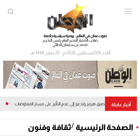
صوت عمان في العالم... يومية سياسية جامعة
صاحب الامتياز المدير العام رئيس التحرير
محمد بن سليمان الطائي
الأحد 09 أغسطس 2026 م - 25 صفر 1448 هـ
 على السفن في مضيق هرمز وتدعو إلى عدم التأثير على مسار المفاوضات
13.3 مليون ريال عماني.. الأرباح الصافية ل
أخبار عاجلة
/
الصفحة الرئيسية
ثقافة وفنون