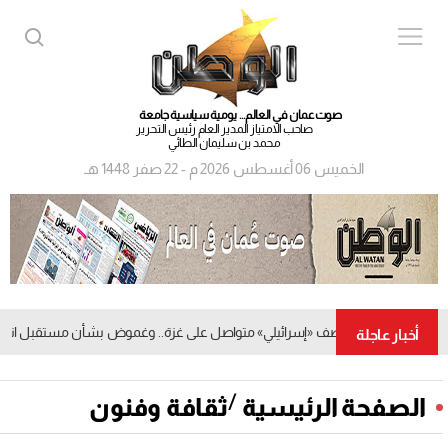
صوت عمان في العالم... يومية سياسية جامعة
صاحب الامتياز المدير العام رئيس التحرير
محمد بن سليمان الطائي
الخميس 06 أغسطس 2026 م - 22 صفر 1448 هـ
قصف «إسرائيلي» متواصل على غزة.. وغموض بشأن مستقبل اتفاق وق
أخبار عاجلة
/
الصفحة الرئيسية
ثقافة وفنون