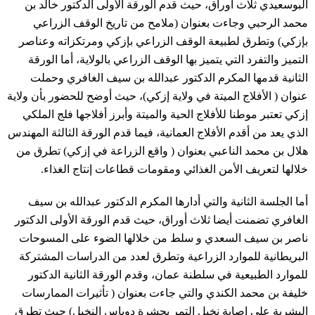
البوسعيدي ثلاث أوراق، حيث قدم الورقة الأولى الدكتور خالد بن
محمد الرحبي وجاءت بعنوان (ملامح من تاريخ الوقف الزراعي
بإزكي) وتطرق لطبيعة الوقف الزراعي بإزكي ومرتكزاته وعناصر
التميز والتفرد التي يتميز بها الوقف الزراعي بالولاية، أما الورقة
الثانية قدمها المكرم الدكتور عبدالله بن سيف الغافري وحملت
عنوان ( الأفلاج الميتة في ولاية إزكي)، حيث أوضح للحضور بأن ولاية
إزكي تعتبر موطنا للأفلاج الحية والميتة وأبرز أفلاجها فلج الملكي
الذي يعد من أقدم الأفلاج العمانية، فيما قدم الورقة الثالثة المهندس
هلال بن محمد الناعبي بعنوان ( واقع الزراعة في إزكي) تطرق من
خلالها لتعريف الأمن الغذائي ومقومات قطاعات إنتاج الغذاء.
أما الجلسة الثانية والتي أدارها المكرم الدكتور عبدالله بن سيف
الغافري تضمنت أيضا ثلاث أوراق، حيث قدم الورقة الأولى الدكتور
ناصر بن سيف السعدي و سلط من خلالها الضوء على المسوحات
البريطانية للموارد الزراعية وتطرق لعدد من الدراسات المشتركة
للموارد الطبيعية في سلطنة عمان، وقدم الورقة الثانية الدكتور
خليفة بن محمد الكندي والتي جاءت بعنوان ( تأثيرات الممارسات
البشرية على إصابة نخيل التمر بحشرة دوباس النخيل) حيث تطرق