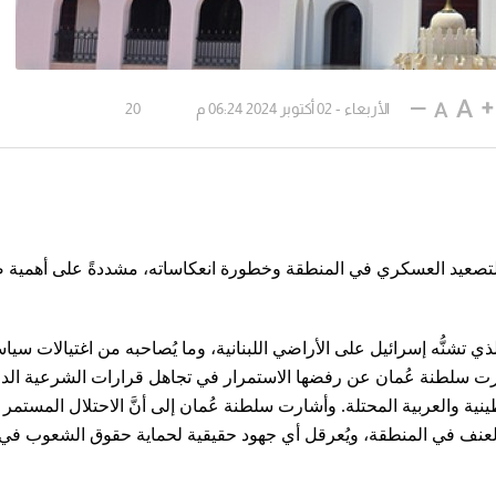
الأربعاء - 02 أكتوبر 2024 06:24 م
20
رات التصعيد العسكري في المنطقة وخطورة انعكاساته، مشددةً على أهمية
 تشنُّه إسرائيل على الأراضي اللبنانية، وما يُصاحبه من اغتيالات سيا
بَّرت سلطنة عُمان عن رفضها الاستمرار في تجاهل قرارات الشرعية الدو
ية والعربية المحتلة. وأشارت سلطنة عُمان إلى أنَّ الاحتلال المستمر م
العنف في المنطقة، ويُعرقل أي جهود حقيقية لحماية حقوق الشعوب في