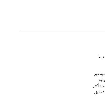
 ضبط
سية غير
لية
نذ أكثر
 تحقيق