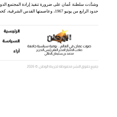
وشدَّدت سلطنة عُمان على ضرورة تنفيذ إرادة المجتمع الد
حدود الرابع من يونيو 1967، وعاصمتها القدس الشرقية، كخطوة أساسية لاستعادة الأمن والاستقرار والسلام في المنطقة.
الرئيسية
السياسة
صوت عمان في العالم... يومية سياسية جامعة
صاحب الامتياز المدير العام رئيس التحرير
آراء
محمد بن سليمان الطائي
جميع حقوق النشر محفوظة لجريدة الوطن © 2026