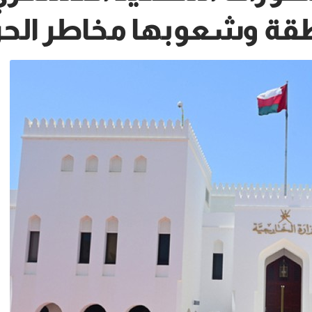
طقة وشعوبها مخاطر الح